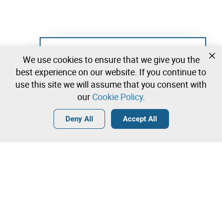
Not registered yet?
We use cookies to ensure that we give you the
Create a free account and start bidding
best experience on our website. If you continue to
immediately
use this site we will assume that you consent with
our
Cookie Policy
.
Login
Create a free account
•
•
•
Deny All
Accept All
Explore more
Quick Bid
Contact our team!
1.500.000,00 €
1.510.000,00 €
Leilosoc Worldwide®
1.520.000,00 €