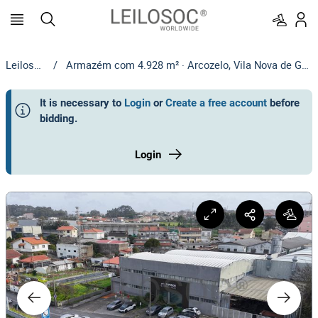
Leilosoc
/
Armazém com 4.928 m² · Arcozelo, Vila Nova de Gaia
It is necessary to
Login
or
Create a free account
before
bidding
.
Login