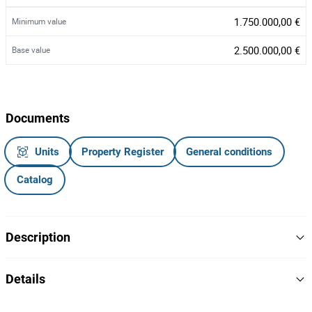
1.750.000,00 €
Minimum value
2.500.000,00 €
Base value
Documents
Units
Property Register
General conditions
Catalog
Description
Armazém com Área Total de 4.928,00 m², complementada por
Details
, estrategicamente localizada na
318,00 m² de Área Descoberta
Rua de Mergunhos, em Vila Nova de Gaia, uma zona consolidada
Yes
Sanitation