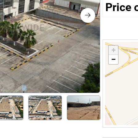
s
Price 
ology
ture and Decoration
+
−
cal
s