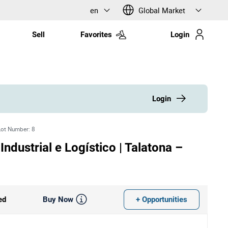
en
Global Market
Sell
Favorites
Login
Login
Lot Number
:
8
ndustrial e Logístico | Talatona –
Buy Now
+ Opportunities
ed