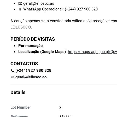
📧
geral@leilosoc.ao
📱 WhatsApp Operacional: (+244) 927 980 828
A caução apenas será considerada válida após receção e con
LEILOSOC®.
PERÍODO DE VISITAS
Por marcação;
:
https://maps.app.goo.gl/
Localização (Google Maps)
CONTACTOS
📞
(+244) 927 980 828
📧
geral@leilosoc.ao
Details
8
Lot Number
154661
Reference