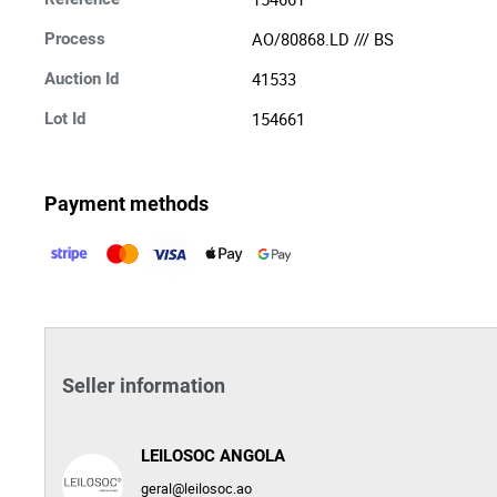
AO/80868.LD /// BS
Process
41533
Auction Id
154661
Lot Id
Payment methods
Seller information
LEILOSOC ANGOLA
geral@leilosoc.ao