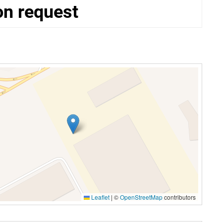
on request
Leaflet
|
©
OpenStreetMap
contributors