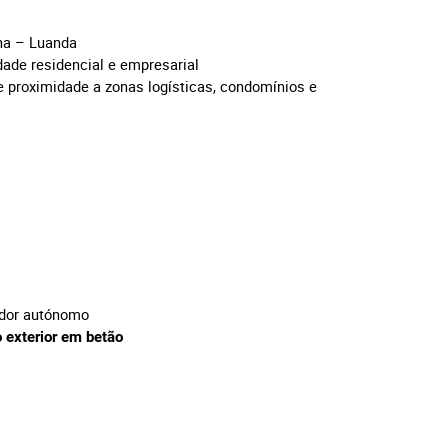
ona – Luanda
ade residencial e empresarial
e proximidade a zonas logísticas, condomínios e
erador autónomo
 exterior em betão
a: