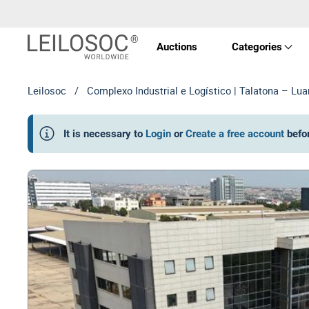
Auctions
Categories
Leilosoc
/
Complexo Industrial e Logístico | Talatona – Lu
Real 
It is necessary to
Login
or
Create a free account
befo
Vehic
Equi
Mach
Art a