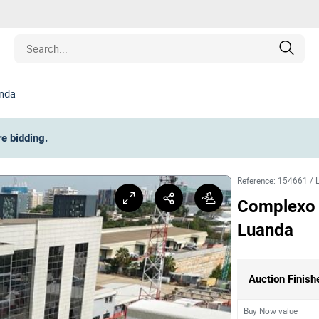
anda
Estate
re bidding
.
les
Reference
:
154661
/
pment
Complexo I
Luanda
ines
nd Collectibles
Auction Finish
Buy Now value