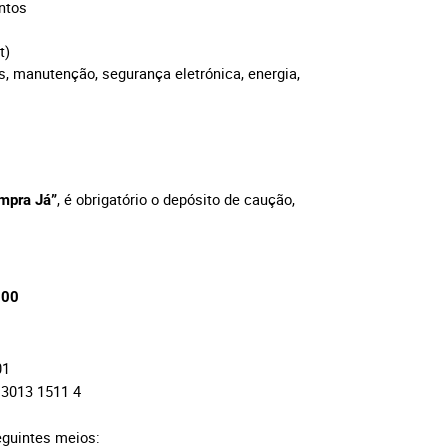
entos
et)
s, manutenção, segurança eletrónica, energia,
, é obrigatório o depósito de caução,
mpra Já”
,00
01
3013 1511 4
eguintes meios: