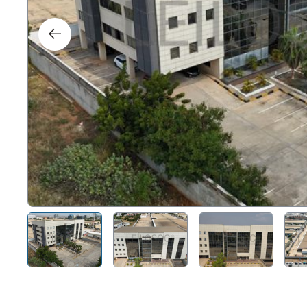
Right
Techn
Furni
Nauti
Other