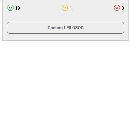
Áreas técnicas e operacionais
19
1
0
Copa, instalações sanitárias e salas de reuniões
Infraestruturas de IT, climatização, segurança e gerador
autónomo
Contact
LEILOSOC
Lote vedado com parque de estacionamento e pavimento
exterior em betão
Excelente
Estado de conservação:
Vocação Industrial / Técnica
A estrutura e características do edifício tornam-no ideal para:
Unidade de produção técnica ou montagem de
equipamentos
Laboratórios, centros de pesquisa ou análise
Base logística e centro de suporte pós-venda (aftermarket)
Unidade de serviços técnicos especializados (instalações,
manutenção, segurança eletrónica, energia, etc.)
DEPÓSITO DE CAUÇÃO