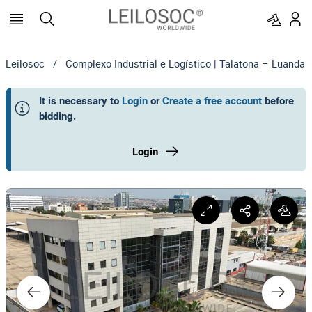
Leilosoc
/
Complexo Industrial e Logístico | Talatona – Luanda
It is necessary to
Login
or
Create a free account
before
bidding
.
Login