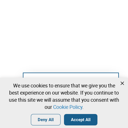
PERÍODO DE VISITAS
Por marcação;
:
Localização (Google Maps)
https://maps.app.goo.gl/QgwAHHBUMV36vGL39
CONTACTOS
📞
(+244) 927 980 828
📧
geral@leilosoc.ao
Not registered yet?
We use cookies to ensure that we give you the
Create a free account and start bidding
best experience on our website. If you continue to
immediately
use this site we will assume that you consent with
our
Cookie Policy
.
Login
Create a free account
•
•
•
Deny All
Accept All
Explore more