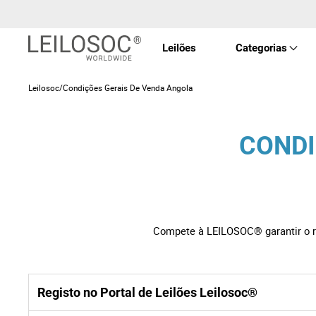
Leilões
Categorias
Leilosoc/Condições Gerais De Venda Angola
Imóve
CONDI
Veícu
Equip
Compete à LEILOSOC® garantir o re
Maqui
Arte 
Registo no Portal de Leilões Leilosoc®