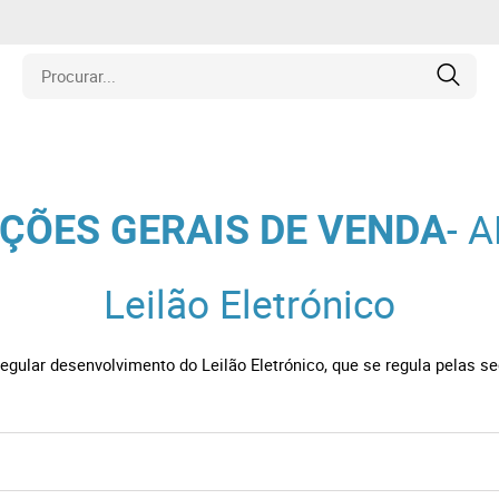
is
- 
ÇÕES GERAIS DE VENDA
los
Leilão Eletrónico
amentos
gular desenvolvimento do Leilão Eletrónico, que se regula pelas se
naria
e Colecionáveis