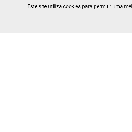
Este site utiliza cookies para permitir uma me
A Empresa
Comprar e V
Sobre
Como Compr
Grupo Isegoria Capital
Como Vende
Projetos
Dicas de Fot