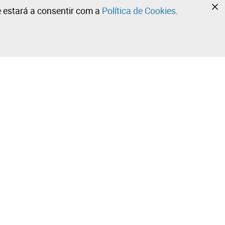
te estará a consentir com a
Política de Cookies
.
•
•
•
Contacte a nossa equipa!
Leilosoc Worldwide®
Fique informado diariamente com as nossas
newsletters.
Subscreva já e receba o que a Leilosoc® tem de melhor
ola
para lhe oferecer no seu email.
Subscrever