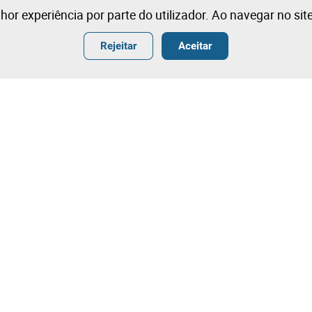
lhor experiência por parte do utilizador. Ao navegar no si
Rejeitar
Aceitar
ender
Termos
ar
Condições Gerais de Venda
r
Condições Gerais de Venda- Ang
ografia
Termos e Condições