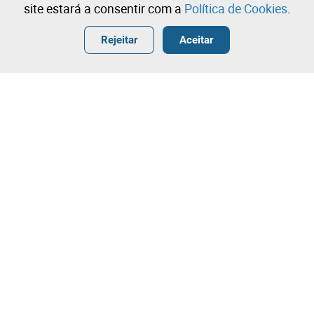
site estará a consentir com a
Política de Cookies
.
Entrar
Criar uma conta gratuita
•
•
•
Rejeitar
Aceitar
Contacte a nossa equipa!
Leilosoc Worldwide®
A Empresa
Sobre
Grupo Isegoria Capital
Projetos