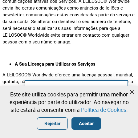
comunicações através dos Serviços. A LEILOSOC® Worldwide
envia-lhe certas comunicações como anúncios de leilões e
newsletter, comunicações estas consideradas parte do serviço e
da sua conta. Se alterar ou desativar o seu número de telefone,
será necessário atualizar as suas informações para que a
LEILOSOC® Worldwide evite entrar em contacto com qualquer
pessoa com o seu número antigo.
A Sua Licença para Utilizar os Serviços
A LEILOSOC® Worldwide oferece uma licença pessoal, mundial,
gratuita, não atribuível e não exclusiva, para utilizar o software a
si fornecido como parte dos Serviços. Essa licença possui a
Ainda não se registou?
Este site utiliza cookies para permitir uma melhor
finalidade exclusiva de permitir que utilize e aproveite o
Crie uma conta e comece já a licitar
experiência por parte do utilizador. Ao navegar no
benefício dos Serviços, conforme descrito pela LEILOSOC®
Worldwide, na maneira permitida por estes Termos. Os Serviços
site estará a consentir com a
Política de Cookies
.
são protegidos por direitos autorais, marcas registadas e outras
Entrar
Criar uma conta gratuita
leis da União Europeia. Nada nos Termos outorga ao usuário, o
•
•
•
Rejeitar
Aceitar
direito de utilizar o nome da LEILOSOC® Worldwide ou quaisquer
marcas registadas, logótipos, nomes de domínio e outras