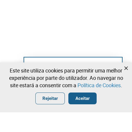
Ainda não se registou?
Este site utiliza cookies para permitir uma melhor
Crie uma conta e comece já a licitar
experiência por parte do utilizador. Ao navegar no
site estará a consentir com a
Política de Cookies
.
Entrar
Criar uma conta gratuita
•
•
•
Rejeitar
Aceitar
Náutica - 0 lotes disponíveis