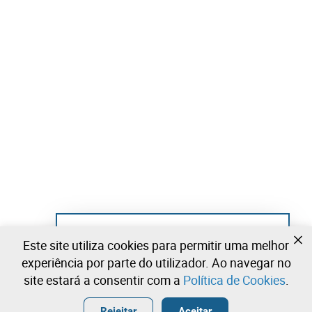
Ainda não se registou?
Este site utiliza cookies para permitir uma melhor
Crie uma conta e comece já a licitar
experiência por parte do utilizador. Ao navegar no
site estará a consentir com a
Política de Cookies
.
Entrar
Criar uma conta gratuita
•
•
•
Rejeitar
Aceitar