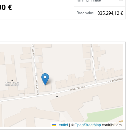
---
Minimum value
00 €
835.294,12 €
Base value
Leaflet
|
©
OpenStreetMap
contributors