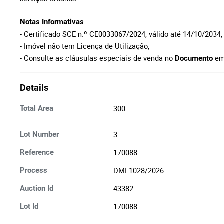
Notas Informativas
- Certificado SCE n.º CE0033067/2024, válido até 14/10/2034;
- Imóvel não tem Licença de Utilização;
- Consulte as cláusulas especiais de venda no
em
Documento
Details
300
Total Area
3
Lot Number
170088
Reference
DMI-1028/2026
Process
43382
Auction Id
170088
Lot Id