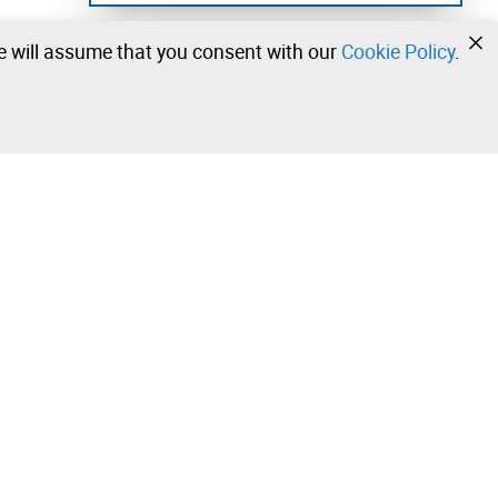
we will assume that you consent with our
Cookie Policy
.
•
•
•
Contact our team!
Leilosoc Worldwide®
Stay informed daily with our newsletters.
Subscribe and receive what Leilosoc® has best to offer
you in your email.
 Sale –