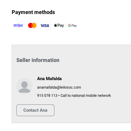
Payment methods
Seller information
Ana Mafalda
anamafalda@leilosoc.com
915 078 113 • Call to national mobile network
Contact
Ana