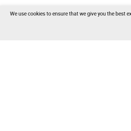
We use cookies to ensure that we give you the best ex
The Company
Buy & Sell
About
How to Buy
Isegoria Capital Group
How to Sell