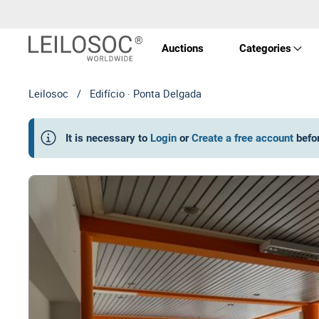
Auctions
Categories
Leilosoc
/
Edifício · Ponta Delgada
Real 
It is necessary to
Login
or
Create a free account
befo
Vehic
Equi
Mach
Art a