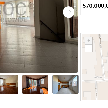
s
570.000,
ology
ture and Decoration
+
−
cal
s