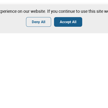
perience on our website. If you continue to use this site 
Deny All
Accept All
Terms
General Conditions of Sale
General Terms and Conditions of