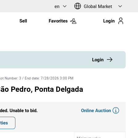
en
Global Market
Sell
Favorites
Login
Login
Lot Number
:
3
/
End date
:
7/28/2026 3:00 PM
 São Pedro, Ponta Delgada
Online Auction
ded. Unable to bid.
ties