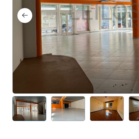
Right
Techn
Furni
Nauti
Other