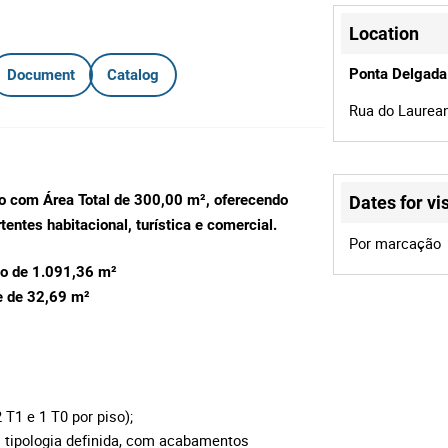
Location
Ponta Delgada
Document
Catalog
Rua do Laurean
o com Área Total de 300,00 m²,
oferecendo
Dates for vis
tentes habitacional, turística e comercial.
Por marcação
ão de 1.091,36 m²
e de 32,69
m²
T1 e 1 T0 por piso);
 tipologia definida, com acabamentos