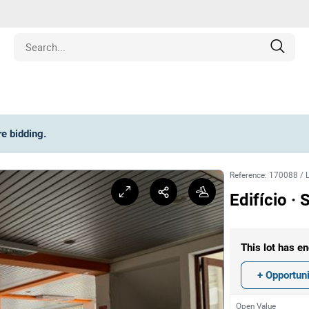
Estate
re bidding
.
les
Reference
:
170088
/
pment
Edifício ·
ines
This lot has en
nd Collectibles
+ Opportuni
Open Value