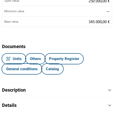
250.000,00 €
Open Value
---
Minimum value
345.000,00 €
Base value
Documents
Units
Others
Property Register
General conditions
Catalog
Description
Apartamento T4 Duplex, inserido num edifício multifamiliar de
Details
utilização mista, localizado no 3.º andar