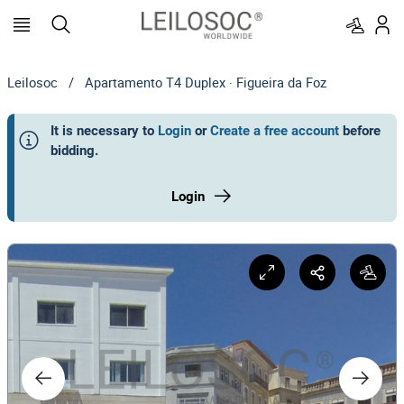
Leilosoc
/
Apartamento T4 Duplex · Figueira da Foz
It is necessary to
Login
or
Create a free account
before
bidding
.
Login