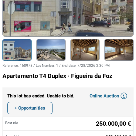
Reference
:
168978
/
Lot Number
:
1
/
End date
:
7/28/2026 2:30 PM
Apartamento T4 Duplex · Figueira da Foz
Online Auction
This lot has ended. Unable to bid.
+ Opportunities
250.000,00 €
Best bid