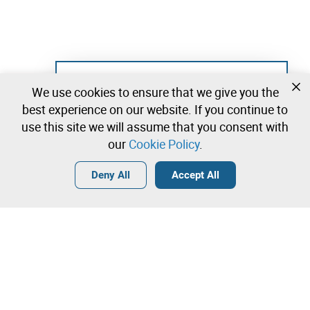
Not registered yet?
We use cookies to ensure that we give you the
Create a free account and start bidding
best experience on our website. If you continue to
immediately
use this site we will assume that you consent with
our
Cookie Policy
.
Login
Create a free account
•
•
•
Deny All
Accept All
Explore more
Quick Bid
Contact our team!
260.000,00 €
270.000,00 €
Leilosoc Worldwide®