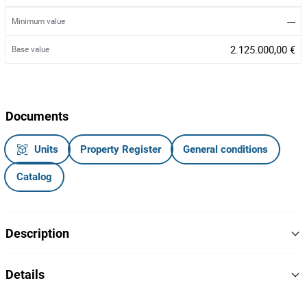
---
Minimum value
2.125.000,00 €
Base value
Documents
Units
Property Register
General conditions
Catalog
Description
Armazém com Área Total de 4.928,00 m², complementada por
Details
, estrategicamente localizada na
318,00 m² de Área Descoberta
Rua de Mergunhos, em Vila Nova de Gaia, uma zona consolidada
Yes
Sanitation