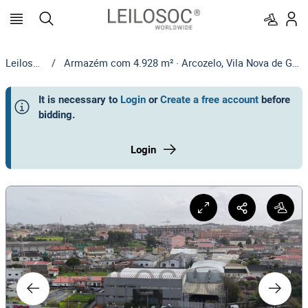
Leilosoc
/
Armazém com 4.928 m² · Arcozelo, Vila Nova de Gaia
It is necessary to
Login
or
Create a free account
before
bidding
.
Login