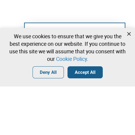
Not registered yet?
We use cookies to ensure that we give you the
Create a free account and start bidding
best experience on our website. If you continue to
immediately
use this site we will assume that you consent with
our
Cookie Policy
.
Login
Create a free account
•
•
•
Deny All
Accept All
Explore more
Quick Bid
Contact our team!
1.450.000,00 €
1.460.000,00 €
Leilosoc Worldwide®
1.470.000,00 €