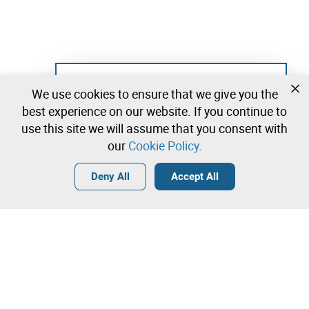
Not registered yet?
We use cookies to ensure that we give you the
Create a free account and start bidding
best experience on our website. If you continue to
immediately
use this site we will assume that you consent with
our
Cookie Policy
.
Login
Create a free account
•
•
•
Deny All
Accept All
Explore more
Quick Bid
Contact our team!
11.000,00 €
12.000,00 €
Leilosoc Worldwide®