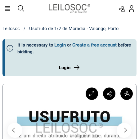
Leilosoc
/
Usufruto de 1/2 de Moradia · Valongo, Porto
It is necessary to
Login
or
Create a free account
before
bidding
.
Login