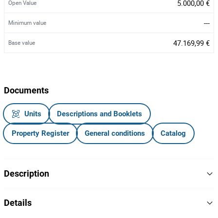
5.000,00 €
Open Value
---
Minimum value
47.169,99 €
Base value
Documents
Units
Descriptions and Booklets
Property Register
General conditions
Catalog
Description
Usufruto vitalício de 1/2 de Moradia (3 Pisos) - Cave, R/C e 1.º
Details
Andar - com Área Total de 497,00
m²
, sito em Valongo.