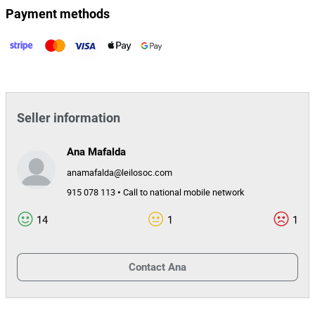
- O usufrutuário tem 52 anos.
Payment methods
- O usufruto encontra-se constituído a favor de dois
usufrutuários, sendo objeto da presente venda exclusivamente o
direito de usufruto pertencente ao insolvente.
Seller information
Ana Mafalda
anamafalda@leilosoc.com
915 078 113 • Call to national mobile network
14
1
1
Contact
Ana