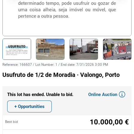
Reference
:
166607
/
Lot Number
:
1
/
End date
:
7/31/2026 3:00 PM
Usufruto de 1/2 de Moradia · Valongo, Porto
Online Auction
This lot has ended. Unable to bid.
+ Opportunities
10.000,00 €
Best bid