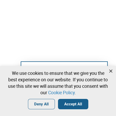
Not registered yet?
We use cookies to ensure that we give you the
Create a free account and start bidding
best experience on our website. If you continue to
immediately
use this site we will assume that you consent with
our
Cookie Policy
.
Login
Create a free account
•
•
•
Deny All
Accept All
Explore more