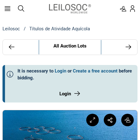
Leilosoc
/
Títulos de Atividade Aquícola
All Auction Lots
It is necessary to
Login
or
Create a free account
before
bidding
.
Login