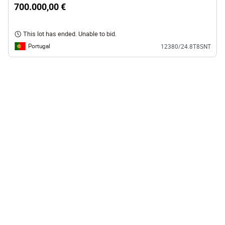
700.000,00 €
This lot has ended. Unable to bid.
Portugal
12380/24.8T8SNT