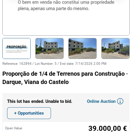
Reference
:
162894
/
Lot Number
:
5
/
End date
:
7/14/2026 2:00 PM
Proporção de 1/4 de Terrenos para Construção ·
Darque, Viana do Castelo
Online Auction
This lot has ended. Unable to bid.
+ Opportunities
39.000,00 €
Open Value