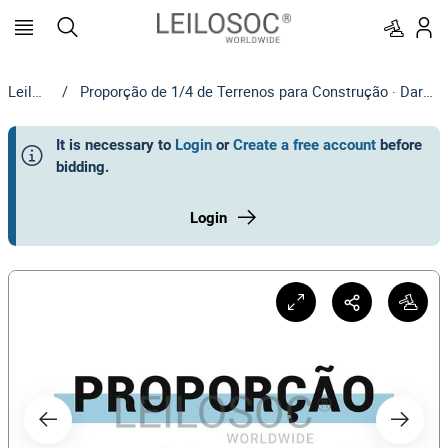
Leilosoc
/
Proporção de 1/4 de Terrenos para Construção · Darque, Viana do Castelo
It is necessary to
Login
or
Create a free account
before
bidding
.
Login