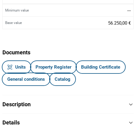
---
Minimum value
56.250,00 €
Base value
Documents
Units
Property Register
Building Certificate
General conditions
Catalog
Description
Proporção de 1/4 de dois lotes contíguos para construção
Details
unifamiliar com Área Total de 325,00 m², localizados em
arruamento sem designação, em Darque, Viana do Castelo