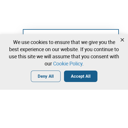
Not registered yet?
We use cookies to ensure that we give you the
Create a free account and start bidding
best experience on our website. If you continue to
immediately
use this site we will assume that you consent with
our
Cookie Policy
.
Login
Create a free account
•
•
•
Deny All
Accept All
Explore more
Quick Bid
Contact our team!
39.000,00 €
40.000,00 €