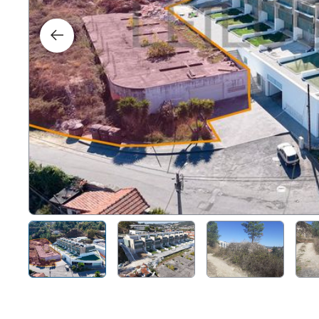
Right
Techn
Furni
Nauti
Other