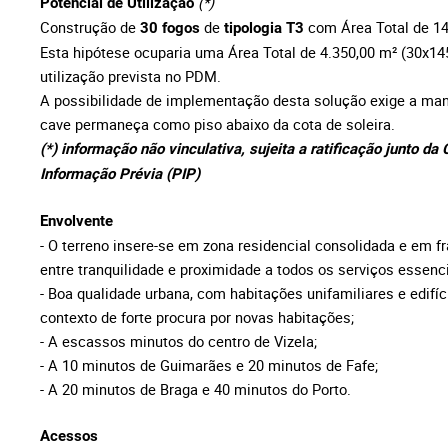
(*)
Potencial de Utilização
Construção de
de
com Área Total de 1
30 fogos
tipologia T3
Esta hipótese ocuparia uma Área Total de 4.350,00
m²
(30x145
utilização prevista no PDM.
A possibilidade de implementação desta solução exige a man
cave permaneça como piso abaixo da cota de soleira.
(*) informação não vinculativa, sujeita a ratificação junto d
Informação Prévia (PIP)
Envolvente
- O terreno insere-se em zona residencial consolidada e em fr
entre tranquilidade e proximidade a todos os serviços essenci
- Boa qualidade urbana, com habitações unifamiliares e edifí
contexto de forte procura por novas habitações;
- A escassos minutos do centro de Vizela;
- A 10 minutos de Guimarães e 20 minutos de Fafe;
- A 20 minutos de Braga e 40 minutos do Porto.
Acessos