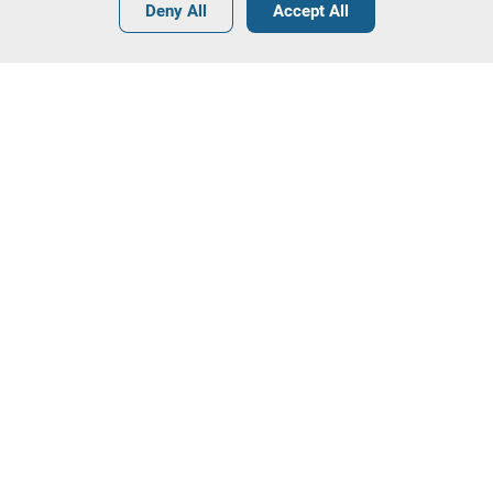
Deny All
Accept All
Terms
General Conditions of Sale
General Terms and Conditions of
Angola
Tips
Terms and Conditions
GDPR