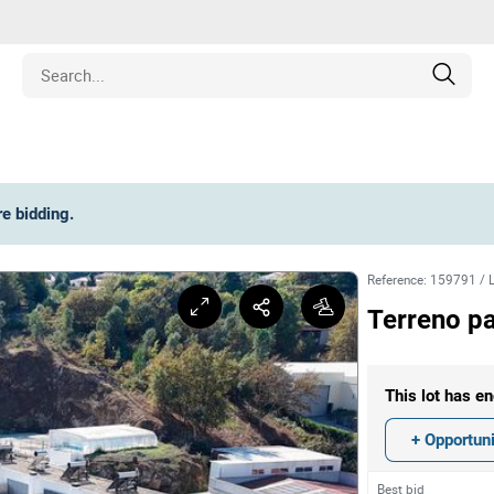
Estate
re bidding
.
les
Reference
:
159791
/
pment
Terreno pa
ines
This lot has en
nd Collectibles
+ Opportuni
Best bid