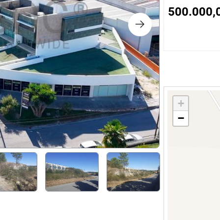
s
500.000,
ology
ture and Decoration
cal
+
−
s