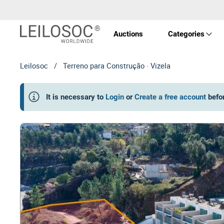
Auctions
Categories
Leilosoc
/
Terreno para Construção · Vizela
Real 
It is necessary to
Login
or
Create a free account
befo
Vehic
Equi
Mach
Art a