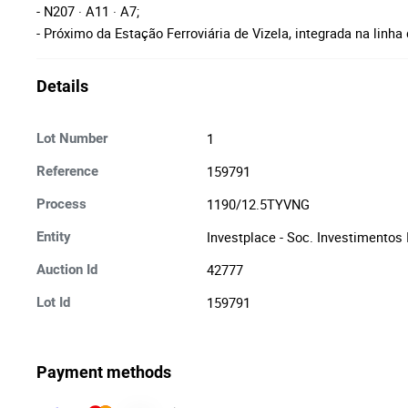
- N207 · A11 · A7;
- Próximo da Estação Ferroviária de Vizela, integrada na linh
Details
1
Lot Number
159791
Reference
1190/12.5TYVNG
Process
Investplace - Soc. Investimentos 
Entity
42777
Auction Id
159791
Lot Id
Payment methods