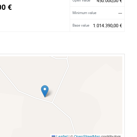
450.000,00 €
Open Value
00 €
---
Minimum value
1.014.390,00 €
Base value
Leaflet
|
©
OpenStreetMap
contributors