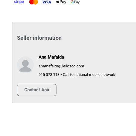
Seller information
Ana Mafalda
anamafalda@leilosoc.com
915 078 113 • Call to national mobile network
Contact
Ana