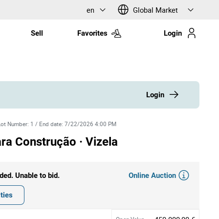
en
Global Market
Sell
Favorites
Login
Login
Lot Number
:
1
/
End date
:
7/22/2026 4:00 PM
ra Construção · Vizela
Online Auction
ded. Unable to bid.
ties