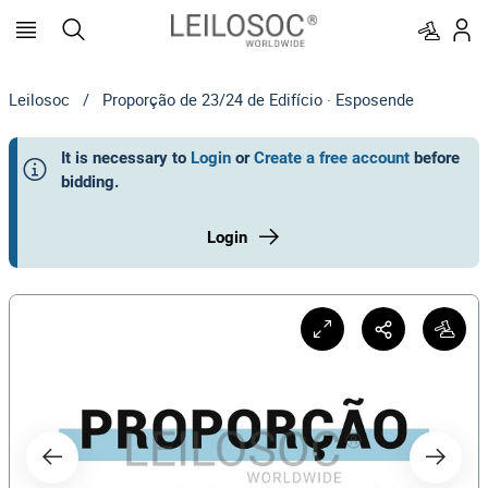
Leilosoc
/
Proporção de 23/24 de Edifício · Esposende
It is necessary to
Login
or
Create a free account
before
bidding
.
Login