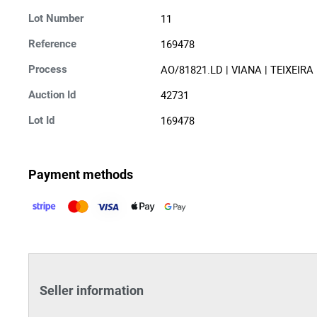
11
Lot Number
169478
Reference
AO/81821.LD | VIANA | TEIXEI
Process
42731
Auction Id
169478
Lot Id
Payment methods
Seller information