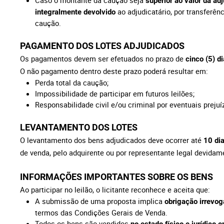
Caso o montante da caução seja
superior ao valor da ad
ao adjudicatário, por transferên
integralmente devolvido
caução.
PAGAMENTO DOS LOTES ADJUDICADOS
Os pagamentos devem ser efetuados no prazo de
cinco (5) di
O não pagamento dentro deste prazo poderá resultar em:
Perda total da caução;
Impossibilidade de participar em futuros leilões;
Responsabilidade civil e/ou criminal por eventuais preju
LEVANTAMENTO DOS LOTES
O levantamento dos bens adjudicados deve ocorrer até
10 di
de venda, pelo adquirente ou por representante legal devidame
INFORMAÇÕES IMPORTANTES SOBRE OS BENS
Ao participar no leilão, o licitante reconhece e aceita que:
A submissão de uma proposta implica
obrigação irrevog
termos das Condições Gerais de Venda.
Todos os bens são vendidos