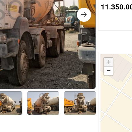
s
11.350.0
ology
ture and Decoration
cal
+
−
s