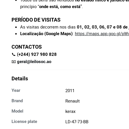
no estado físico e jurídico
princípio “
”.
onde está, como está
PERÍODO DE VISITAS
As visitas decorrem nos dias
01, 02, 03, 06, 07 e 08 de 
:
https://maps.app.goo.gl/p
Localização (Google Maps)
CONTACTOS
📞
(+244) 927 980 828
📧
geral@leilosoc.ao
Details
2011
Year
Renault
Brand
kerax
Model
LD-47-73-BB
License plate