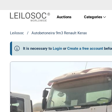
Auctions
Categories
Leilosoc
/
Autobetoneira 9m3 Renault Kerax
Real 
It is necessary to
Login
or
Create a free account
befo
Vehic
Equi
Mach
Art a