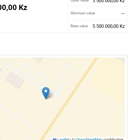
3.500.000,00 Kz
Open Value
00,00 Kz
---
Minimum value
5.500.000,00 Kz
Base value
Leaflet
|
©
OpenStreetMap
contributors