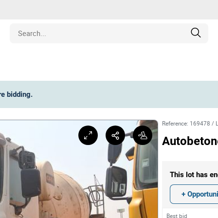
Estate
re bidding
.
les
Reference
:
169478
/
pment
Autobeton
ines
This lot has en
nd Collectibles
+ Opportuni
Best bid