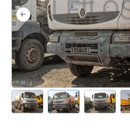
Right
Techn
Furni
Nauti
Other