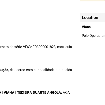
Location
Viana
Polo Operaciona
úmero de série VF634FPA000001828, matrícula
, de acordo com a modalidade pretendida:
aução
AOA
.LD | VIANA | TEIXEIRA DUARTE ANGOLA: