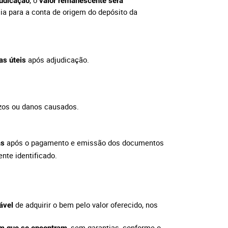
, o
judicação
valor remanescente será
cia para a conta de origem do depósito da
após adjudicação.
as úteis
ízos ou danos causados.
após o pagamento e emissão dos documentos
as
nte identificado.
de adquirir o bem pelo valor oferecido, nos
ável
, sem garantias, conforme o