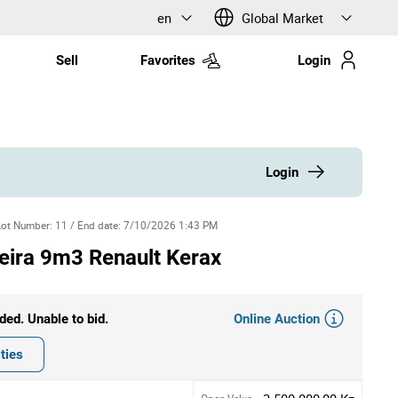
en
Global Market
Sell
Favorites
Login
Login
Lot Number
:
11
/
End date
:
7/10/2026 1:43 PM
eira 9m3 Renault Kerax
Online Auction
ded. Unable to bid.
ties