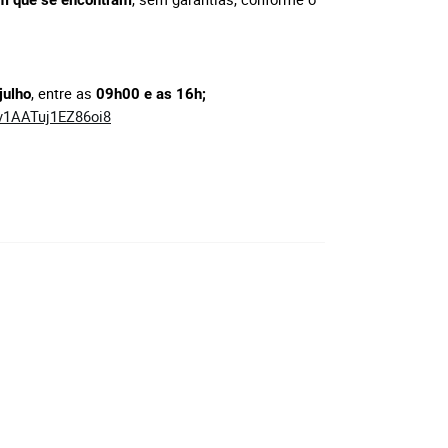
 em que se encontram
, entre as
julho
09h00 e as 16h;
Wv1AATuj1EZ86oi8