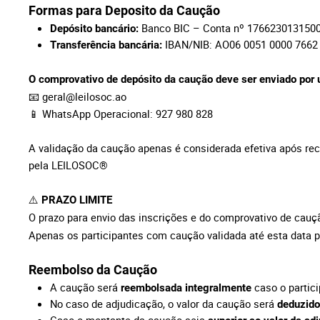
Formas para Deposito da Caução
Banco BIC – Conta nº 176623013150
Depósito bancário:
IBAN/NIB: AO06 0051 0000 7662
Transferência bancária:
O comprovativo de depósito da caução deve ser enviado por
📧
geral@leilosoc.ao
📱 WhatsApp Operacional: 927 980 828
A validação da caução apenas é considerada efetiva após re
pela LEILOSOC®
⚠️
PRAZO LIMITE
O prazo para envio das inscrições e do comprovativo de cau
Apenas os participantes com caução validada até esta data p
Reembolso da Caução
A caução será
caso o partici
reembolsada integralmente
No caso de adjudicação, o valor da caução será
deduzido