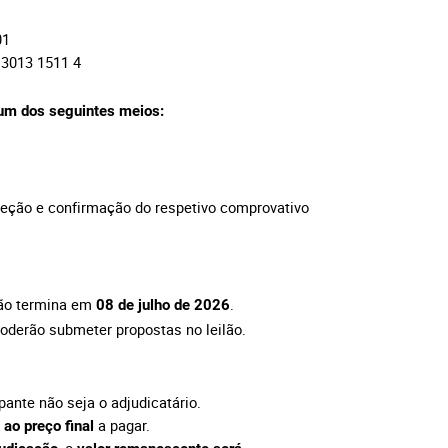
01
 3013 1511 4
 um dos seguintes meios:
ceção e confirmação do respetivo comprovativo
ção termina em
.
08 de julho de 2026
oderão submeter propostas no leilão.
pante não seja o adjudicatário.
a pagar.
 ao preço final