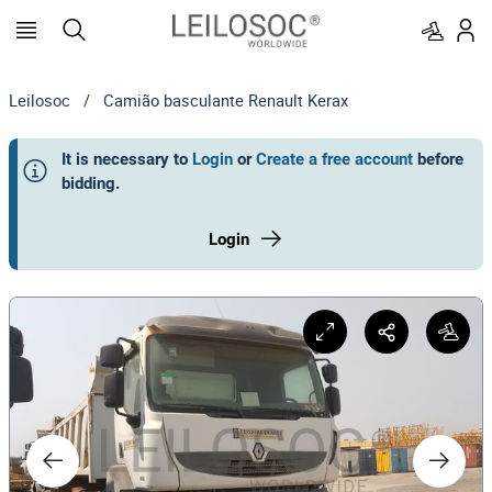
Leilosoc
/
Camião basculante Renault Kerax
It is necessary to
Login
or
Create a free account
before
bidding
.
Login