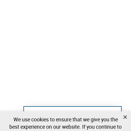
termos das Condições Gerais de Venda.
Todos os bens são vendidos
no estado físico e jurídico em
, sem garantias, conforme o princípio
que se encontram
“
”.
onde está, como está
PERÍODO DE VISITAS
As visitas decorrem nos dias
01, 02, 03, 06, 07 e 08 de
, entre as
julho
09h00 e as 16h;
:
Localização (Google Maps)
https://maps.app.goo.gl/pWv1AATuj1EZ86oi8
CONTACTOS
📞
(+244) 927 980 828
📧
geral@leilosoc.ao
Not registered yet?
We use cookies to ensure that we give you the
Create a free account and start bidding
best experience on our website. If you continue to