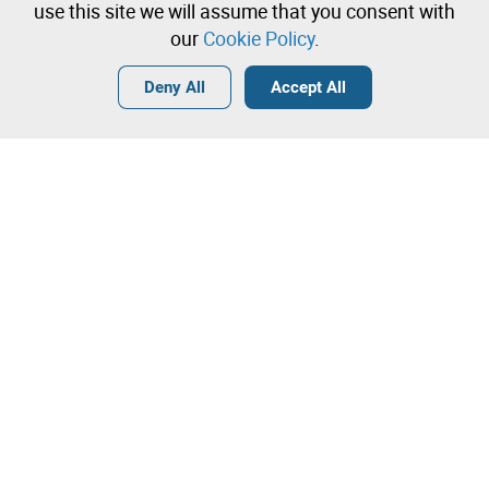
immediately
use this site we will assume that you consent with
our
Cookie Policy
.
Login
Create a free account
•
•
•
Deny All
Accept All
Explore more
Contact our team!
Leilosoc Worldwide®
The Company
About
Isegoria Capital Group