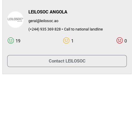
A validação da caução apenas é considerada efetiva após
receção e confirmação do respetivo comprovativo pela
LEILOSOC ANGOLA
LEILOSOC®
geral@leilosoc.ao
(+244) 935 369 828 • Call to national landline
⚠️
PRAZO LIMITE
O prazo para envio das inscrições e do comprovativo de caução
19
1
0
termina em
.
08 de julho de 2026
Apenas os participantes com caução validada até esta data
Contact
LEILOSOC
poderão submeter propostas no leilão.
Reembolso da Caução
A caução será
caso o
reembolsada integralmente
participante não seja o adjudicatário.
No caso de adjudicação, o valor da caução será
deduzido ao
a pagar.
preço final
Caso o montante da caução seja
superior ao valor da
, o
adjudicação
valor remanescente será integralmente
ao adjudicatário, por transferência para a conta de
devolvido
origem do depósito da caução.