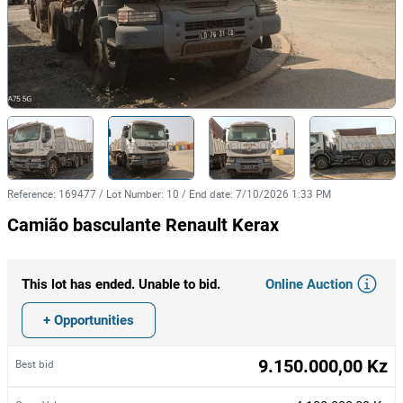
Reference
:
169477
/
Lot Number
:
10
/
End date
:
7/10/2026 1:33 PM
Camião basculante Renault Kerax
Online Auction
This lot has ended. Unable to bid.
+ Opportunities
9.150.000,00 Kz
Best bid