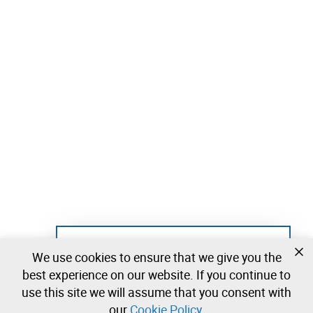
, sem garantias, conforme o princípio
que se encontram
“
”.
onde está, como está
PERÍODO DE VISITAS
As visitas decorrem nos dias
01, 02, 03, 06, 07 e 08 de
, entre as
julho
09h00 e as 16h;
:
Localização (Google Maps)
https://maps.app.goo.gl/pWv1AATuj1EZ86oi8
CONTACTOS
📞
(+244) 927 980 828
📧
geral@leilosoc.ao
Not registered yet?
We use cookies to ensure that we give you the
Create a free account and start bidding
best experience on our website. If you continue to
immediately
use this site we will assume that you consent with
our
Cookie Policy
.