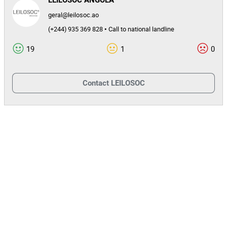
LEILOSOC ANGOLA
LEILOSOC®
geral@leilosoc.ao
(+244) 935 369 828 • Call to national landline
⚠️
PRAZO LIMITE
O prazo para envio das inscrições e do comprovativo de caução
19
1
0
termina em
.
08 de julho de 2026
Apenas os participantes com caução validada até esta data
Contact
LEILOSOC
poderão submeter propostas no leilão.
Reembolso da Caução
A caução será
caso o
reembolsada integralmente
participante não seja o adjudicatário.
No caso de adjudicação, o valor da caução será
deduzido ao
a pagar.
preço final
Caso o montante da caução seja
superior ao valor da
, o
adjudicação
valor remanescente será integralmente
ao adjudicatário, por transferência para a conta de
devolvido
origem do depósito da caução.
PAGAMENTO DOS LOTES ADJUDICADOS