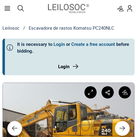
Leilosoc
/
Escavadora de rastos Komatsu PC240NLC
It is necessary to
Login
or
Create a free account
before
bidding
.
Login