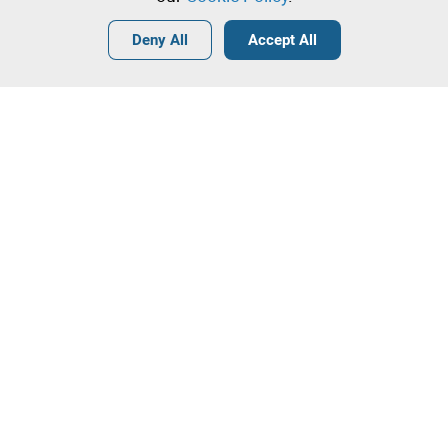
Login
Create a free account
•
•
•
Deny All
Accept All
Explore more
Contact our team!
Leilosoc Worldwide®
The Company
About
Isegoria Capital Group
FAQs
Contacts