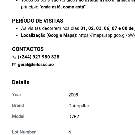
no estado físico e jurídico
princípio “
”.
onde está, como está
PERÍODO DE VISITAS
As visitas decorrem nos dias
01, 02, 03, 06, 07 e 08 de 
:
https://maps.app.goo.gl/p
Localização (Google Maps)
CONTACTOS
📞
(+244) 927 980 828
📧
geral@leilosoc.ao
Details
2008
Year
Caterpillar
Brand
D7R2
Model
4
Lot Number