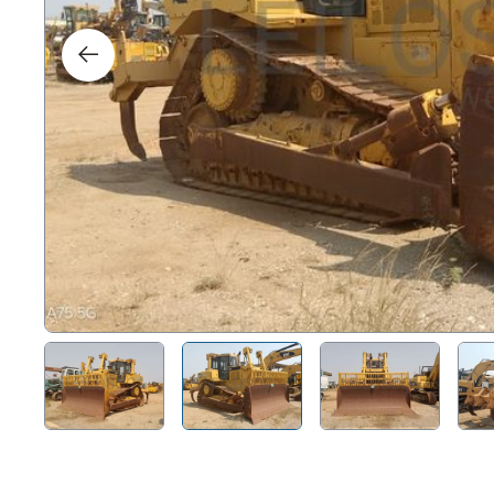
Right
Techn
Furni
Nauti
Other