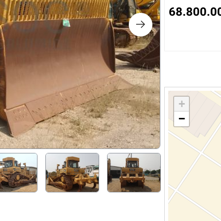
s
68.800.0
ology
ture and Decoration
cal
+
−
s