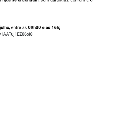
 em que se encontram
, entre as
julho
09h00 e as 16h;
Wv1AATuj1EZ86oi8