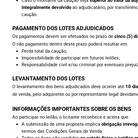
Caso o montante da caução seja
superior ao valor da ad
ao adjudicatário, por transferên
integralmente devolvido
caução.
PAGAMENTO DOS LOTES ADJUDICADOS
Os pagamentos devem ser efetuados no prazo de
cinco (5) di
O não pagamento dentro deste prazo poderá resultar em:
Perda total da caução;
Impossibilidade de participar em futuros leilões;
Responsabilidade civil e/ou criminal por eventuais preju
LEVANTAMENTO DOS LOTES
O levantamento dos bens adjudicados deve ocorrer até
10 di
de venda, pelo adquirente ou por representante legal devidame
INFORMAÇÕES IMPORTANTES SOBRE OS BENS
Ao participar no leilão, o licitante reconhece e aceita que:
A submissão de uma proposta implica
obrigação irrevog
termos das Condições Gerais de Venda.
Todos os bens são vendidos