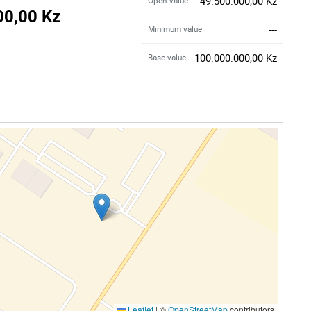
49.500.000,00 Kz
Open Value
00,00 Kz
---
Minimum value
100.000.000,00 Kz
Base value
Leaflet
|
©
OpenStreetMap
contributors