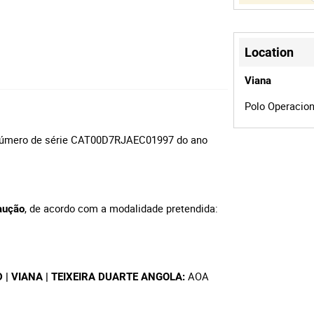
Location
Viana
Polo Operaciona
o número de série CAT00D7RJAEC01997 do ano
, de acordo com a modalidade pretendida:
aução
AOA
.LD | VIANA | TEIXEIRA DUARTE ANGOLA: