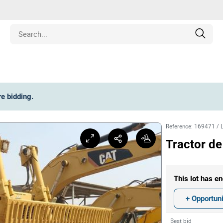
Estate
re bidding
.
les
Reference
:
169471
/
pment
Tractor de
ines
This lot has en
nd Collectibles
+ Opportuni
Best bid