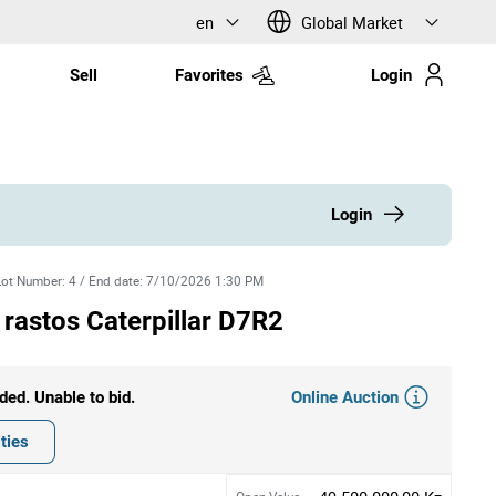
en
Global Market
Sell
Favorites
Login
Login
Lot Number
:
4
/
End date
:
7/10/2026 1:30 PM
 rastos Caterpillar D7R2
Online Auction
ded. Unable to bid.
ties