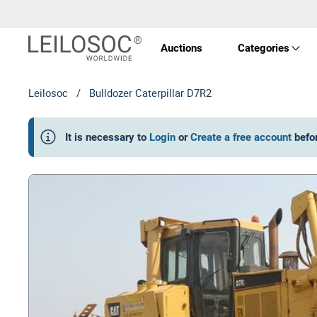
Auctions
Categories
Leilosoc
/
Bulldozer Caterpillar D7R2
Real 
It is necessary to
Login
or
Create a free account
befo
Vehic
Equi
Mach
Art a