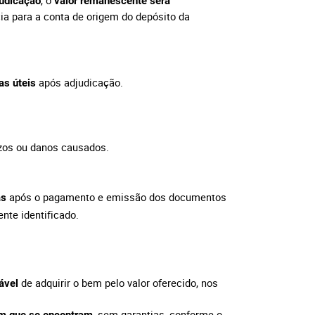
, o
judicação
valor remanescente será
cia para a conta de origem do depósito da
após adjudicação.
as úteis
ízos ou danos causados.
após o pagamento e emissão dos documentos
as
nte identificado.
de adquirir o bem pelo valor oferecido, nos
ável
, sem garantias, conforme o