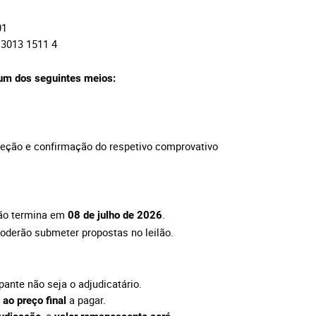
01
 3013 1511 4
 um dos seguintes meios:
ceção e confirmação do respetivo comprovativo
ção termina em
.
08 de julho de 2026
oderão submeter propostas no leilão.
pante não seja o adjudicatário.
a pagar.
 ao preço final