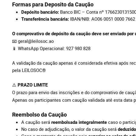
Formas para Deposito da Caução
Banco BIC – Conta nº 176623013150
Depósito bancário:
IBAN/NIB: AO06 0051 0000 7662
Transferência bancária:
O comprovativo de depósito da caução deve ser enviado por
📧
geral@leilosoc.ao
📱 WhatsApp Operacional: 927 980 828
A validação da caução apenas é considerada efetiva após re
pela LEILOSOC®
⚠️
PRAZO LIMITE
O prazo para envio das inscrições e do comprovativo de cau
Apenas os participantes com caução validada até esta data p
Reembolso da Caução
A caução será
caso o partici
reembolsada integralmente
No caso de adjudicação, o valor da caução será
deduzido