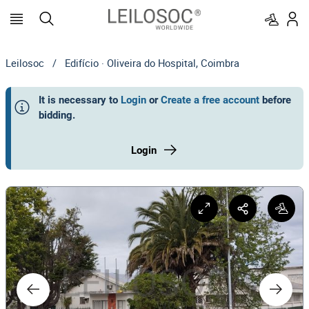
Leilosoc
/
Edifício · Oliveira do Hospital, Coimbra
It is necessary to
Login
or
Create a free account
before
bidding
.
Login