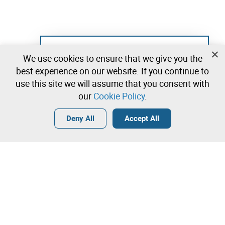
Not registered yet?
We use cookies to ensure that we give you the
Create a free account and start bidding
best experience on our website. If you continue to
immediately
use this site we will assume that you consent with
our
Cookie Policy
.
Login
Create a free account
•
•
•
Deny All
Accept All
Explore more
Quick Bid
Contact our team!
800.000,00 €
810.000,00 €
Leilosoc Worldwide®
820.000,00 €