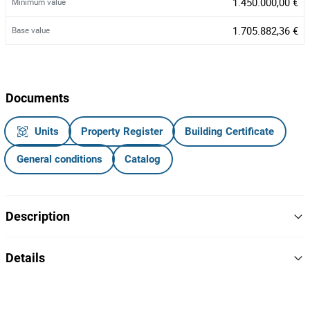
1.450.000,00 €
Minimum value
1.705.882,36 €
Base value
Documents
Units
Property Register
Building Certificate
General conditions
Catalog
Description
Unidade industrial composta por 9 artigos matriciais contíguos,
Details
situada na Rua D. Josefina da Fonseca, na periferia de Oliveira
do Hospital
1
Lot Number