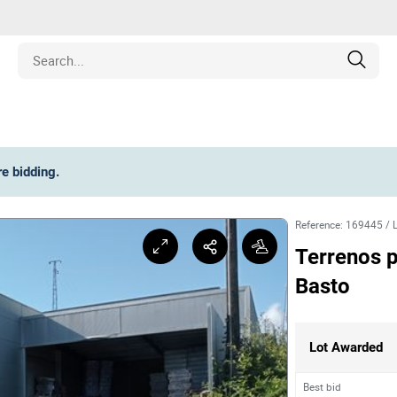
Estate
re bidding
.
les
Reference
:
169445
/
pment
Terrenos p
Basto
ines
nd Collectibles
Lot Awarded
Best bid