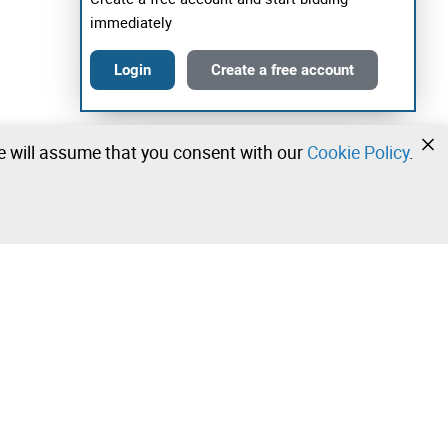
immediately
Login
Create a free account
we will assume that you consent with our
Cookie Policy
.
•
•
•
Contact our team!
Leilosoc Worldwide®