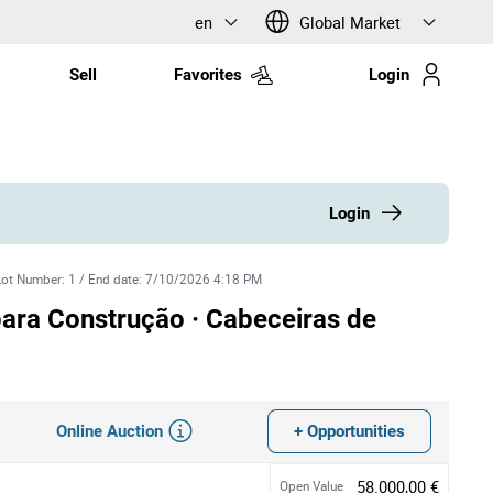
en
Global Market
Sell
Favorites
Login
Login
Lot Number
:
1
/
End date
:
7/10/2026 4:18 PM
ara Construção · Cabeceiras de
Online Auction
+ Opportunities
58.000,00 €
Open Value