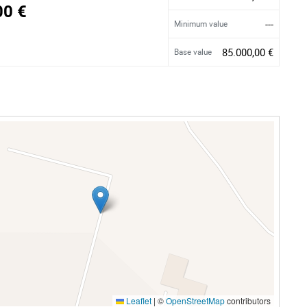
00 €
---
Minimum value
85.000,00 €
Base value
Leaflet
|
©
OpenStreetMap
contributors