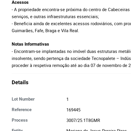
Acessos
- A propriedade encontra-se próxima do centro de Cabeceiras 
serviços, e outras infraestruturas essenciais;
- Beneficia ainda de excelentes acessos rodoviários, com pro
Guimarães, Fafe, Braga e Vila Real.
Notas Informativas
- Encontram-se implantadas no imóvel duas estruturas metáli
insolvente, sendo pertença da sociedade Tecnopalete – Indústr
proceder à respetiva remoção até ao dia 07 de novembro de 2
Details
1
Lot Number
169445
Reference
3007/25.1T8GMR
Process
Mariana de Jesus Pereira Pires
Entity