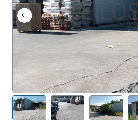
Right
Techn
Furni
Nauti
Other