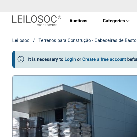
Auctions
Categories
Leilosoc
/
Terrenos para Construção · Cabeceiras de Basto
Real 
It is necessary to
Login
or
Create a free account
befo
Vehic
Equi
Mach
Art a