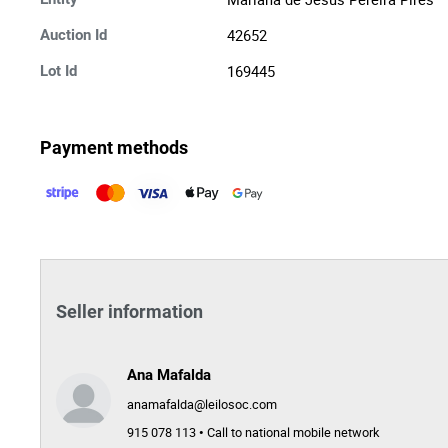
42652
Auction Id
169445
Lot Id
Payment methods
Seller information
Ana Mafalda
anamafalda@leilosoc.com
915 078 113 • Call to national mobile network