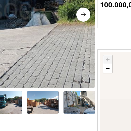
s
100.000,
ology
ture and Decoration
cal
+
−
s