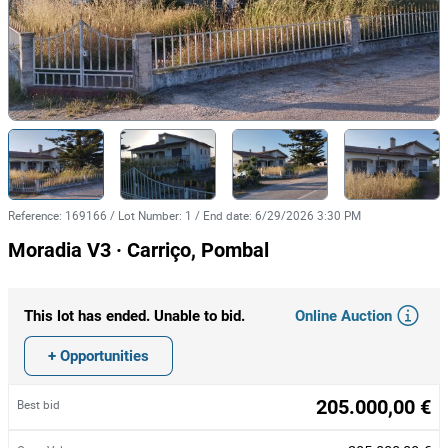
Reference
:
169166
/
Lot Number
:
1
/
End date
:
6/29/2026 3:30 PM
Moradia V3 · Carriço, Pombal
Online Auction
This lot has ended. Unable to bid.
+ Opportunities
205.000,00 €
Best bid