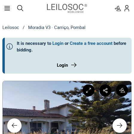
Leilosoc
/
Moradia V3 · Carriço, Pombal
It is necessary to
Login
or
Create a free account
before
bidding
.
Login