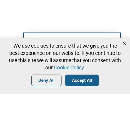
Not registered yet?
We use cookies to ensure that we give you the
Create a free account and start bidding
best experience on our website. If you continue to
immediately
use this site we will assume that you consent with
our
Cookie Policy
.
Login
Create a free account
•
•
•
Deny All
Accept All
Explore more
Quick Bid
Contact our team!
210.000,00 €
215.000,00 €