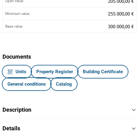
205.000,00 €
Open Value
255.000,00 €
Minimum value
300.000,00 €
Base value
Documents
Units
Property Register
Building Certificate
General conditions
Catalog
Description
Moradia V3 (2 Pisos) com garagem e logradouro, com Área
Details
Total de 1.208,00 m² e Área Bruta de Construção de 320,00
m²
Área Bruta Privativa de 150,00
m²
· Área Bruta Dependente de