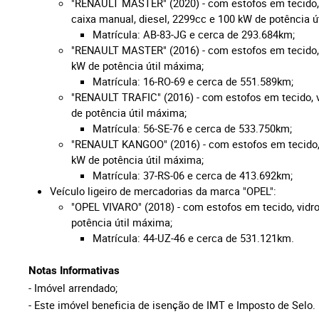
"RENAULT MASTER" (2020) - com estofos em tecido, vi
caixa manual, diesel, 2299cc e 100
kW de potência ú
Matrícula: AB-83-JG
e
cerca de 293.684km;
"RENAULT MASTER" (2016) - com estofos em tecido, vi
kW de potência útil máxima;
Matrícula: 16-RO-69 e cerca de 551.589km;
"RENAULT TRAFIC" (2016) - com estofos em tecido, vi
de potência útil máxima;
Matrícula: 56-SE-76 e cerca de 533.750km;
"RENAULT KANGOO" (2016) - com estofos em tecido, vi
kW de potência útil máxima;
Matrícula: 37-RS-06 e cerca de 413.692km;
Veículo ligeiro de mercadorias da marca "OPEL":
"OPEL VIVARO" (2018) - com estofos em tecido, vidros
potência útil máxima;
Matrícula: 44-UZ-46 e cerca de 531.121km.
Notas Informativas
- Imóvel arrendado;
- Este imóvel beneficia de isenção de IMT e Imposto de Selo.