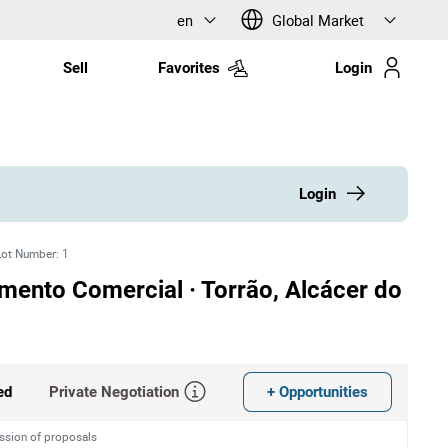
en
Global Market
Sell
Favorites
Login
Login
Lot Number
:
1
mento Comercial · Torrão, Alcácer do
Private Negotiation
+ Opportunities
ed
ission of proposals