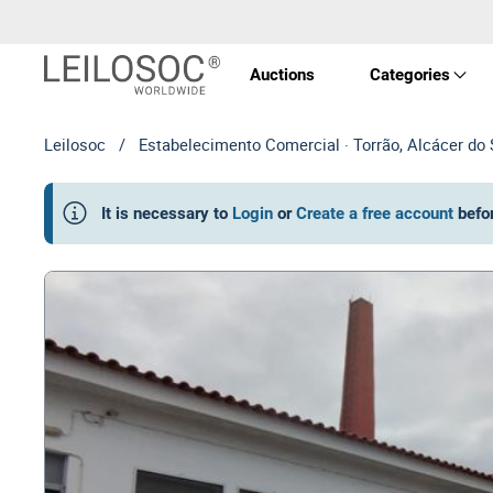
Auctions
Categories
Leilosoc
/
Estabelecimento Comercial · Torrão, Alcácer do 
Real 
It is necessary to
Login
or
Create a free account
befo
Vehic
Equi
Mach
Art a