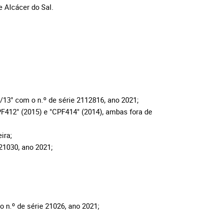
e Alcácer do Sal.
13" com o n.º de série 2112816, ano 2021;
F412" (2015) e "CPF414" (2014), ambas fora de
ira;
21030, ano 2021;
 n.º de série 21026, ano 2021;