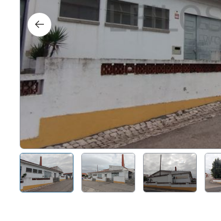
Right
Techn
Furni
Nauti
Other