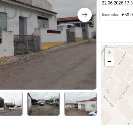
s
22-06-2026 17:
650.0
Base value
ology
ture and Decoration
+
cal
−
s