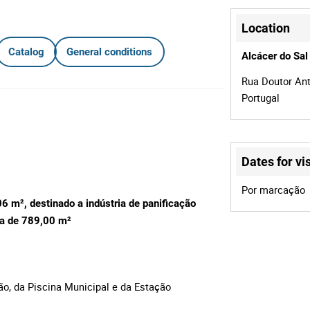
Location
Catalog
General conditions
Alcácer do Sal
Rua Doutor Ant
Portugal
Dates for vis
Por marcação
 m², destinado a indústria de panificação
va de 789,00
m²
ão, da Piscina Municipal e da Estação