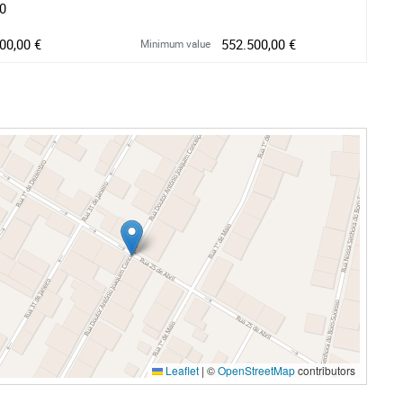
30
00,00 €
552.500,00 €
Minimum value
Leaflet
|
©
OpenStreetMap
contributors