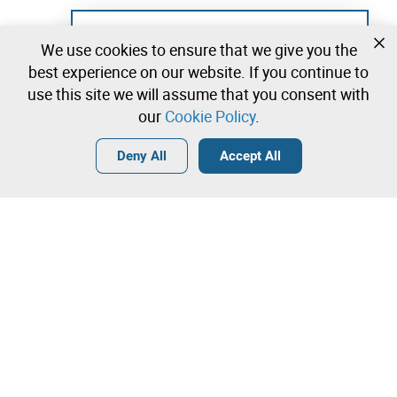
Not registered yet?
We use cookies to ensure that we give you the
Create a free account and start bidding
best experience on our website. If you continue to
immediately
use this site we will assume that you consent with
our
Cookie Policy
.
Login
Create a free account
•
•
•
Deny All
Accept All
Explore more
Quick Bid
Contact our team!
7.500,00 €
8.000,00 €
Leilosoc Worldwide®
8.500,00 €
The Company
Direct bid