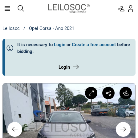
Leilosoc
/
Opel Corsa · Ano 2021
It is necessary to
Login
or
Create a free account
before
bidding
.
Login