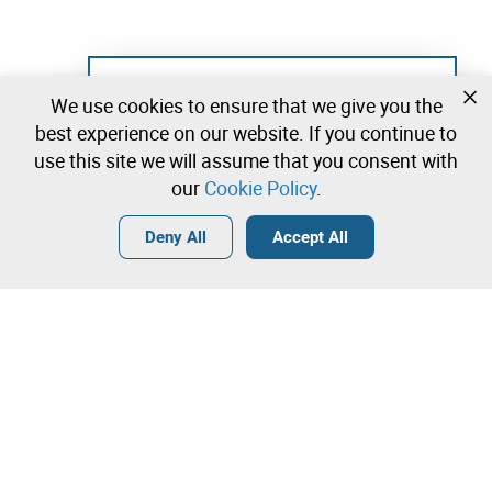
Not registered yet?
We use cookies to ensure that we give you the
Create a free account and start bidding
best experience on our website. If you continue to
immediately
use this site we will assume that you consent with
our
Cookie Policy
.
Login
Create a free account
•
•
•
Deny All
Accept All
Explore more
Quick Bid
Contact our team!
6.500,00 €
7.000,00 €
Leilosoc Worldwide®
7.500,00 €