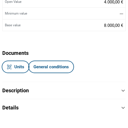
4.000,00 €
Open Value
---
Minimum value
8.000,00 €
Base value
Documents
Units
General conditions
Description
Veículo ligeiro de passageiros, vidros e retrovisores elétricos,
Details
volante multifunções
Danos visíveis: alguns riscos, banco do condutor danificado
2143
Cilindrada
Matrícula: 55-JN-91
Motor