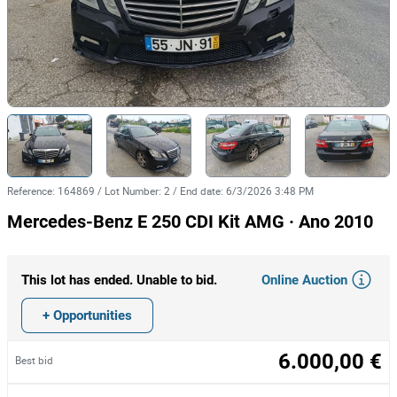
Reference
:
164869
/
Lot Number
:
2
/
End date
:
6/3/2026 3:48 PM
Mercedes-Benz E 250 CDI Kit AMG · Ano 2010
Online Auction
This lot has ended. Unable to bid.
+ Opportunities
6.000,00 €
Best bid