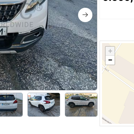
s
ology
ture and Decoration
+
−
cal
s