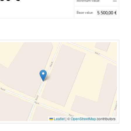
---
Minimum value
5.500,00 €
Base value
Leaflet
|
©
OpenStreetMap
contributors