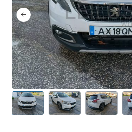
Right
Techn
Furni
Nauti
Other