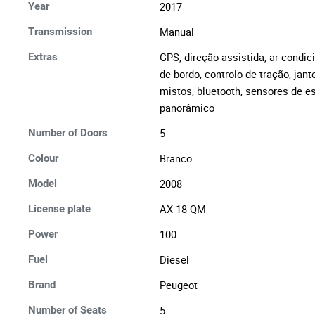
2017
Year
Manual
Transmission
GPS, direção assistida, ar condic
Extras
de bordo, controlo de tração, jant
mistos, bluetooth, sensores de e
panorâmico
5
Number of Doors
Branco
Colour
2008
Model
AX-18-QM
License plate
100
Power
Diesel
Fuel
Peugeot
Brand
5
Number of Seats