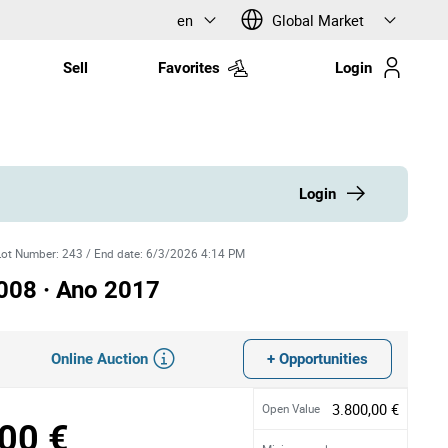
en
Global Market
Sell
Favorites
Login
Login
Lot Number
:
243
/
End date
:
6/3/2026 4:14 PM
008 · Ano 2017
Online Auction
+ Opportunities
3.800,00 €
Open Value
00 €