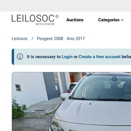
Auctions
Categories
Leilosoc
/
Peugeot 2008 · Ano 2017
Real 
It is necessary to
Login
or
Create a free account
befo
Vehic
Equi
Mach
Art a