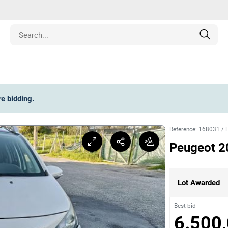
Estate
re bidding
.
les
Reference
:
168031
/
pment
Peugeot 2
ines
Lot Awarded
nd Collectibles
Best bid
6.500,