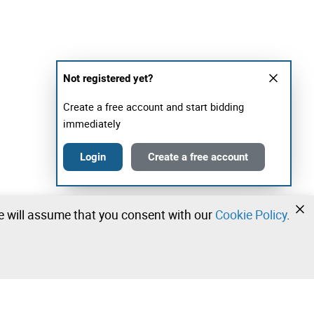
Not registered yet?
Create a free account and start bidding
immediately
Login
Create a free account
we will assume that you consent with our
Cookie Policy
.
•
•
•
Contact our team!