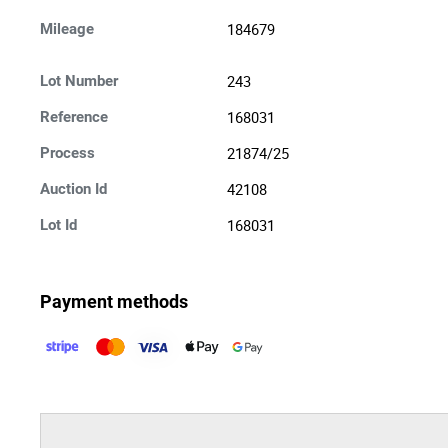
184679
Mileage
243
Lot Number
168031
Reference
21874/25
Process
42108
Auction Id
168031
Lot Id
Payment methods