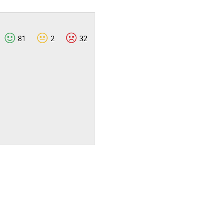
81
2
32