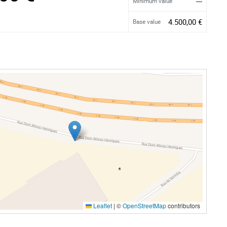
---
Minimum value
4.500,00 €
Base value
Leaflet
|
©
OpenStreetMap
contributors