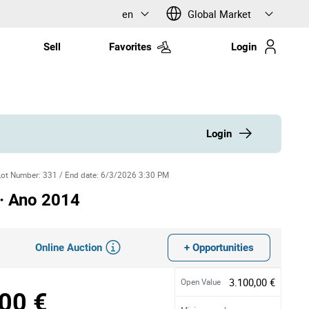
en
Global Market
Sell
Favorites
Login
Login
Lot Number
:
331
/
End date
:
6/3/2026 3:30 PM
 · Ano 2014
Online Auction
+ Opportunities
3.100,00 €
Open Value
00 €