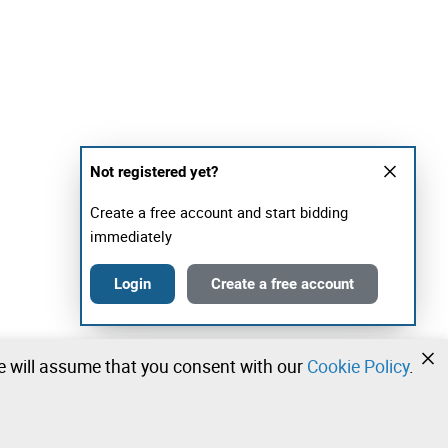
Not registered yet?
Create a free account and start bidding
immediately
Login
Create a free account
we will assume that you consent with our
Cookie Policy
.
•
•
•