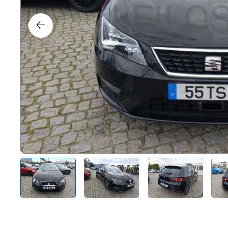
Right
Techn
Furni
Nauti
Other