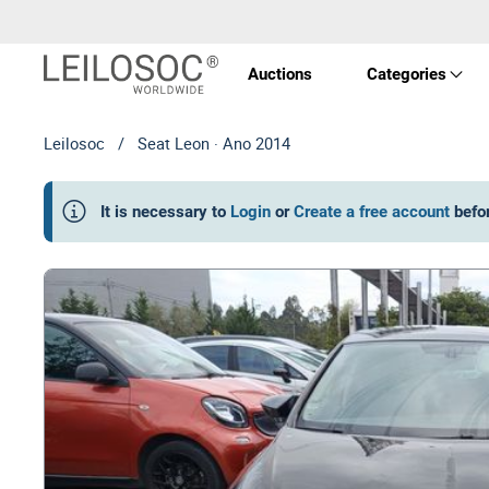
Auctions
Categories
Leilosoc
/
Seat Leon · Ano 2014
Real 
It is necessary to
Login
or
Create a free account
befo
Vehic
Equi
Mach
Art a