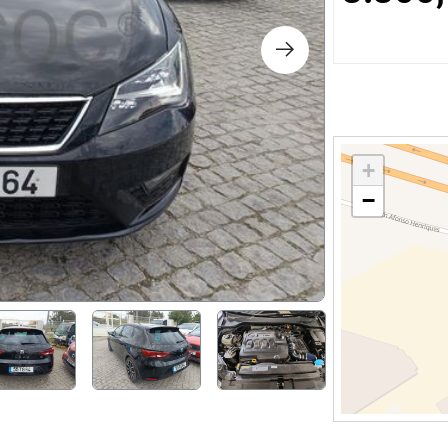
s
ology
ture and Decoration
+
−
cal
s