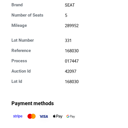
SEAT
Brand
5
Number of Seats
289952
Mileage
331
Lot Number
168030
Reference
017447
Process
42097
Auction Id
168030
Lot Id
Payment methods