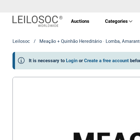
Auctions
Categories
Leilosoc
/
Meação + Quinhão Hereditário · Lomba, Amarant
Real 
It is necessary to
Login
or
Create a free account
befo
Vehic
Equi
Mach
Art a