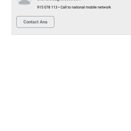
915 078 113 • Call to national mobile network
Contact
Ana