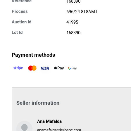
168390
Reference
696/24.8T8AMT
Process
41995
Auction Id
168390
Lot Id
Payment methods
Seller information
Ana Mafalda
anamafalda@leilosoc.com