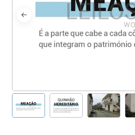
Right
Techn
Furni
Nauti
Other