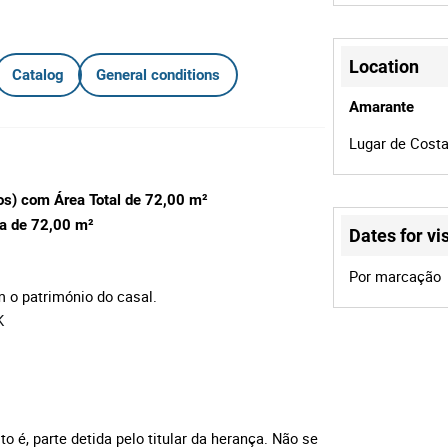
Location
Catalog
General conditions
Amarante
Lugar de Costa
sos) com Área Total de 72,00 m²
va de 72,00 m²
Dates for vis
Por marcação
m o património do casal.
K
to é, parte detida pelo titular da herança. Não se