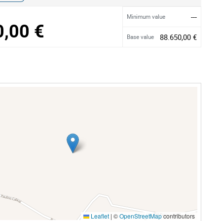
---
Minimum value
0,00 €
88.650,00 €
Base value
Leaflet
|
©
OpenStreetMap
contributors