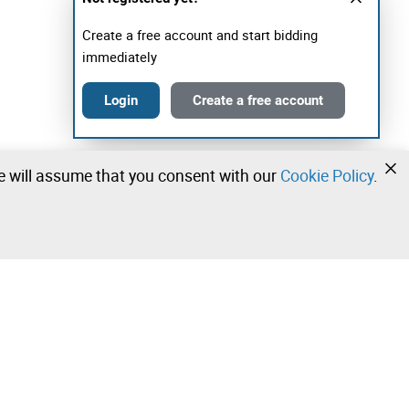
Create a free account and start bidding
immediately
Login
Create a free account
we will assume that you consent with our
Cookie Policy
.
•
•
•
Contact our team!
Leilosoc Worldwide®