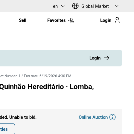
en
Global Market
Sell
Favorites
Login
Login
Lot Number
:
1
/
End date
:
6/19/2026 4:30 PM
Quinhão Hereditário · Lomba,
Online Auction
ded. Unable to bid.
ties