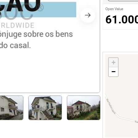
s
Open Value
61.00
ology
ture and Decoration
cal
+
−
s