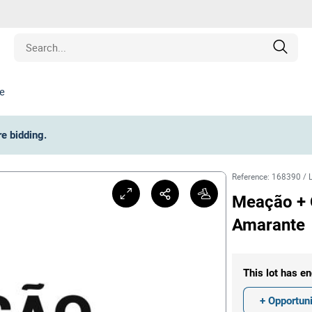
e
Estate
re bidding
.
les
Reference
:
168390
/
pment
Meação + 
Amarante
ines
nd Collectibles
This lot has en
+ Opportuni