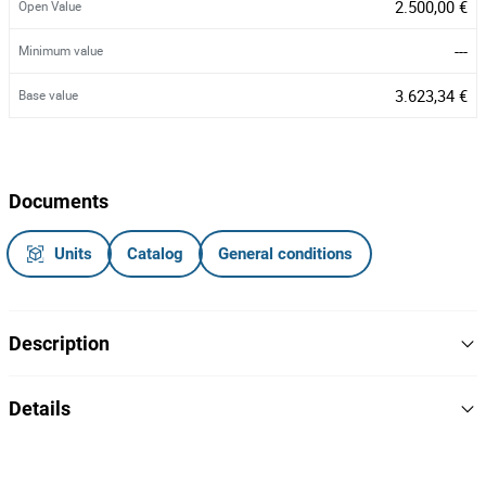
2.500,00 €
Open Value
---
Minimum value
3.623,34 €
Base value
Documents
Units
Catalog
General conditions
Description
REDUÇÃO DE VALOR
Details
Lote composto por:
1
Lot Number