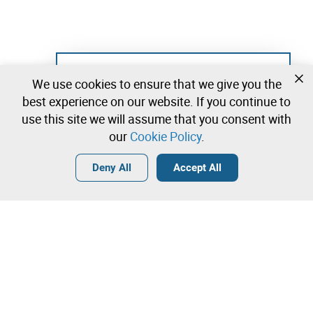
Not registered yet?
We use cookies to ensure that we give you the
Create a free account and start bidding
best experience on our website. If you continue to
immediately
use this site we will assume that you consent with
our
Cookie Policy
.
Login
Create a free account
•
•
•
Deny All
Accept All
Explore more
Quick Bid
Contact our team!
2.600,00 €
2.700,00 €
Leilosoc Worldwide®
2.800,00 €