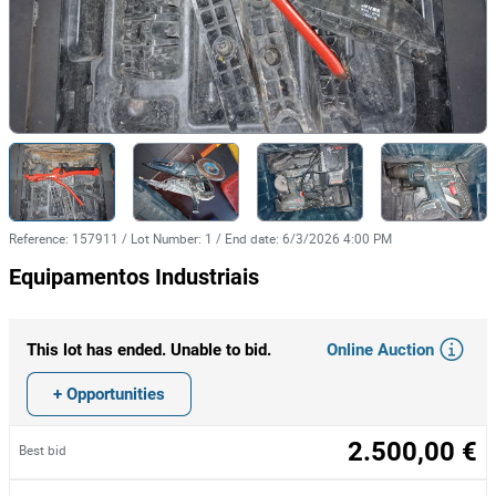
Reference
:
157911
/
Lot Number
:
1
/
End date
:
6/3/2026 4:00 PM
Equipamentos Industriais
Online Auction
This lot has ended. Unable to bid.
+ Opportunities
2.500,00 €
Best bid