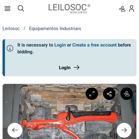
Leilosoc
/
Equipamentos Industriais
It is necessary to
Login
or
Create a free account
before
bidding
.
Login