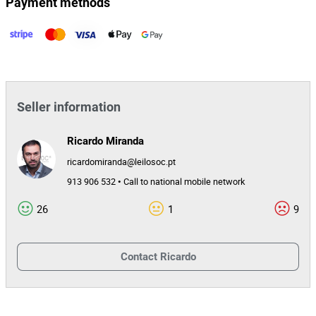
Payment methods
- 7 Extintores;
- 3 Escadas;
- Posto de redução e medida (PRM) para contador G65;
- Depósito para gasóleo;
- Lote de existências (terminais, joelhos, curvas, TE, uniões,
abraçadeiras, tubo, casquilhos, acessórios de gás, acessórios de
Seller information
água, etc.).
Ricardo Miranda
Mobiliário
- 5 Módulos de estante industrial;
ricardomiranda@leilosoc.pt
- 4 Secretárias;
913 906 532 • Call to national mobile network
- Cadeira com rodas.
26
1
9
Tecnologia
- 4 Impressoras;
Contact
Ricardo
- 2 Computadores portáteis;
-
2 monitores da marca "CRT";
- Fax;
- 6 CPUs.