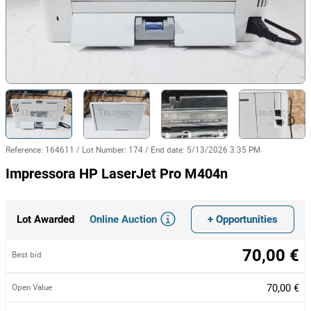
Reference
:
164611
/
Lot Number
:
174
/
End date
:
5/13/2026 3:35 PM
Impressora HP LaserJet Pro M404n
Online Auction
+ Opportunities
Lot Awarded
70,00 €
Best bid
70,00 €
Open Value