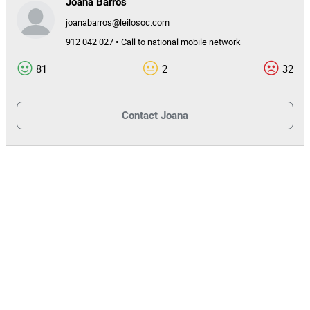
Joana Barros
joanabarros@leilosoc.com
912 042 027 • Call to national mobile network
81
2
32
Contact
Joana