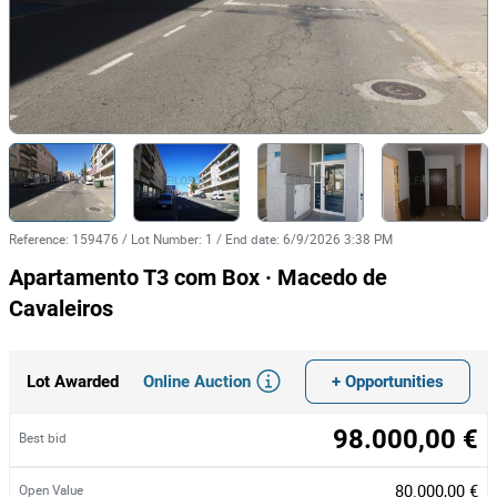
Reference
:
159476
/
Lot Number
:
1
/
End date
:
6/9/2026 3:38 PM
Apartamento T3 com Box · Macedo de
Cavaleiros
Online Auction
+ Opportunities
Lot Awarded
98.000,00 €
Best bid
80.000,00 €
Open Value