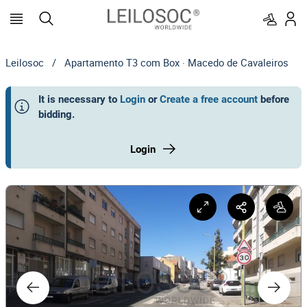
Leilosoc
/
Apartamento T3 com Box · Macedo de Cavaleiros
It is necessary to
Login
or
Create a free account
before
bidding
.
Login