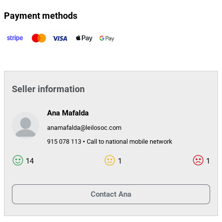
Municipal de Macedo de Cavaleiros;
Payment methods
- 4 minutos do Pavilhão Municipal de Macedo de Cavaleiros;
- 5 minutos do Estádio Municipal de
Macedo de Cavaleiros.
Acessos
- N216 · N102.
Seller information
Notas Informativas
- Imóvel não têm portas no interior.
Ana Mafalda
anamafalda@leilosoc.com
915 078 113 • Call to national mobile network
14
1
1
Contact
Ana