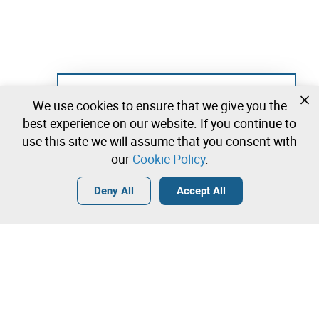
Not registered yet?
We use cookies to ensure that we give you the
Create a free account and start bidding
best experience on our website. If you continue to
immediately
use this site we will assume that you consent with
our
Cookie Policy
.
Login
Create a free account
•
•
•
Deny All
Accept All
Explore more
Quick Bid
Contact our team!
100.000,00 €
102.000,00 €