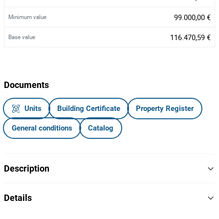
99.000,00 €
Minimum value
116.470,59 €
Base value
Documents
Units
Building Certificate
Property Register
General conditions
Catalog
Description
Apartamento T3 com garagem box situada na cave e
arrumos
Details
nas águas furtadas
T3
Type