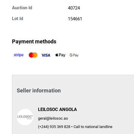
40724
Auction Id
154661
Lot Id
Payment methods
Seller information
LEILOSOC ANGOLA
geral@leilosoc.ao
(+244) 935 369 828 • Call to national landline