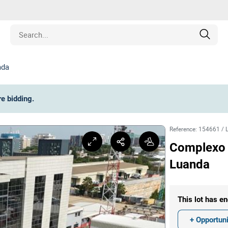
nda
Estate
re bidding
.
les
Reference
:
154661
/
pment
Complexo I
Luanda
ines
nd Collectibles
This lot has en
+ Opportuni