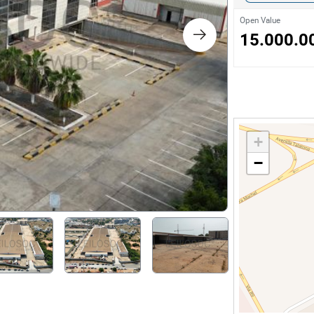
s
Open Value
15.000.0
ology
ture and Decoration
cal
+
−
s