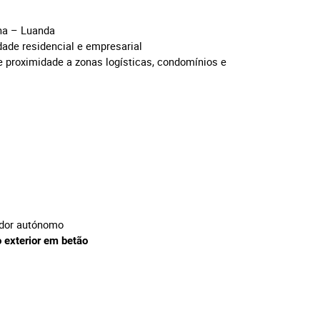
ona – Luanda
ade residencial e empresarial
e proximidade a zonas logísticas, condomínios e
erador autónomo
 exterior em betão
a: