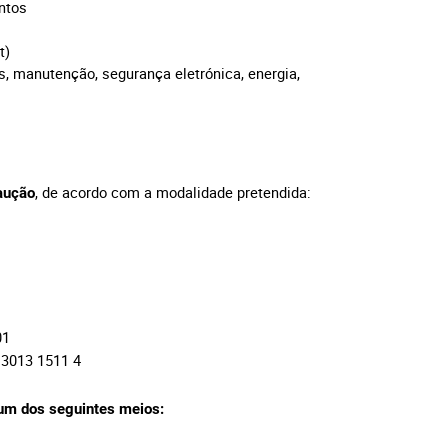
entos
et)
s, manutenção, segurança eletrónica, energia,
, de acordo com a modalidade pretendida:
aução
01
 3013 1511 4
 um dos seguintes meios: