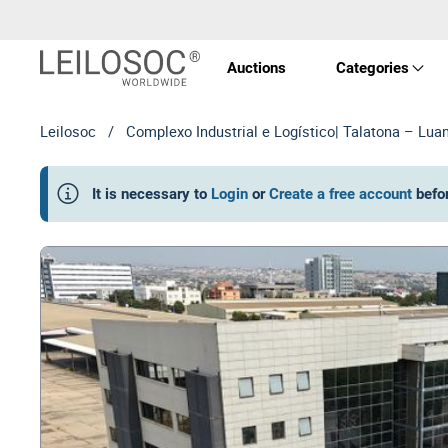
Auctions
Categories
Leilosoc
/
Complexo Industrial e Logístico| Talatona – Lua
Real 
It is necessary to
Login
or
Create a free account
befo
Vehic
Equi
Mach
Art a