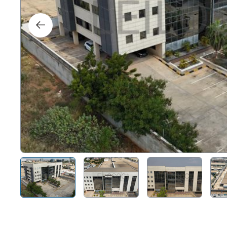
Right
Techn
Furni
Nauti
Other