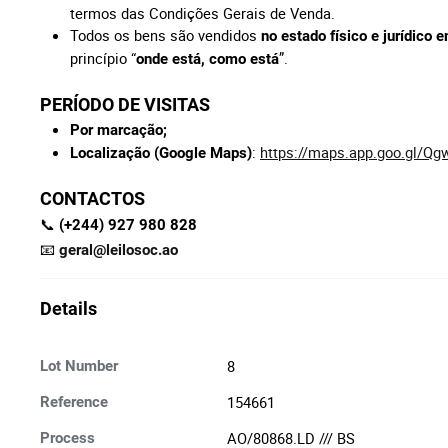
termos das Condições Gerais de Venda.
Todos os bens são vendidos
no estado físico e jurídico
princípio “
”.
onde está, como está
PERÍODO DE VISITAS
Por marcação;
:
https://maps.app.goo.gl/
Localização (Google Maps)
CONTACTOS
📞
(+244) 927 980 828
📧
geral@leilosoc.ao
Details
8
Lot Number
154661
Reference
AO/80868.LD /// BS
Process