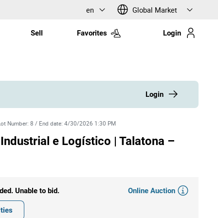
en
Global Market
Sell
Favorites
Login
Login
Lot Number
:
8
/
End date
:
4/30/2026 1:30 PM
ndustrial e Logístico | Talatona –
Online Auction
ded. Unable to bid.
ties