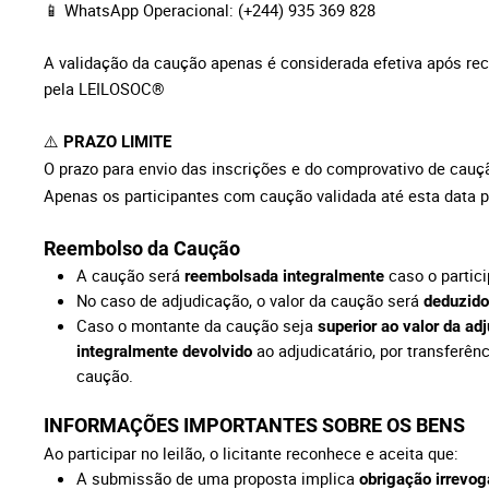
📱 WhatsApp Operacional: (+244) 935 369 828
A validação da caução apenas é considerada efetiva após re
pela LEILOSOC®
⚠️
PRAZO LIMITE
O prazo para envio das inscrições e do comprovativo de cau
Apenas os participantes com caução validada até esta data p
Reembolso da Caução
A caução será
caso o partici
reembolsada integralmente
No caso de adjudicação, o valor da caução será
deduzido
Caso o montante da caução seja
superior ao valor da ad
ao adjudicatário, por transferên
integralmente devolvido
caução.
INFORMAÇÕES IMPORTANTES SOBRE OS BENS
Ao participar no leilão, o licitante reconhece e aceita que:
A submissão de uma proposta implica
obrigação irrevog