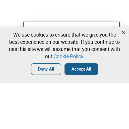
Not registered yet?
We use cookies to ensure that we give you the
Create a free account and start bidding
best experience on our website. If you continue to
immediately
use this site we will assume that you consent with
our
Cookie Policy
.
Login
Create a free account
•
•
•
Deny All
Accept All
Explore more
Quick Bid
Contact our team!
400.000,00 €
410.000,00 €
Leilosoc Worldwide®
420.000,00 €