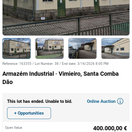
Reference
:
163355
/
Lot Number
:
38
/
End date
:
3/16/2026 8:00 PM
Armazém Industrial · Vimieiro, Santa Comba
Dão
Online Auction
This lot has ended. Unable to bid.
+ Opportunities
400.000,00 €
Open Value