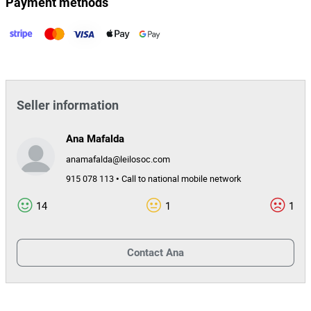
Payment methods
fronteira Espanha.
Acessos
- IP3 · A35 · IC12 · N234;
- A 4 minutos da estação de comboios de Santa Comba Dão.
Seller information
Ana Mafalda
anamafalda@leilosoc.com
915 078 113 • Call to national mobile network
14
1
1
Contact
Ana