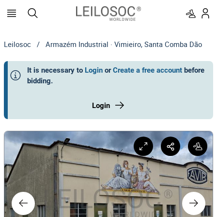
Leilosoc
/
Armazém Industrial · Vimieiro, Santa Comba Dão
It is necessary to
Login
or
Create a free account
before
bidding
.
Login