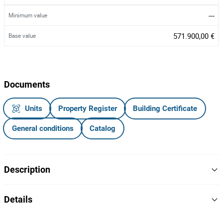
---
Minimum value
571.900,00 €
Base value
Documents
Units
Property Register
Building Certificate
General conditions
Catalog
Description
Complexo Industrial com Área Total de 5.440,77 m² · Possui
Details
cais, balança e escritórios recentes
5440.77
Area