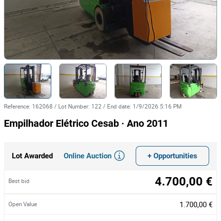
Reference
:
162068
/
Lot Number
:
122
/
End date
:
1/9/2026 5:16 PM
Empilhador Elétrico Cesab · Ano 2011
Online Auction
+ Opportunities
Lot Awarded
4.700,00 €
Best bid
1.700,00 €
Open Value