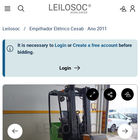
Leilosoc
/
Empilhador Elétrico Cesab · Ano 2011
It is necessary to
Login
or
Create a free account
before
bidding
.
Login