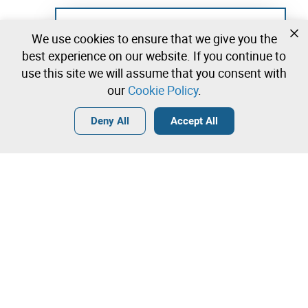
Not registered yet?
We use cookies to ensure that we give you the
Create a free account and start bidding
best experience on our website. If you continue to
immediately
use this site we will assume that you consent with
our
Cookie Policy
.
Login
Create a free account
•
•
•
Deny All
Accept All
Explore more
Quick Bid
Contact our team!
4.800,00 €
4.900,00 €
Leilosoc Worldwide®
5.000,00 €
The Company
Direct bid