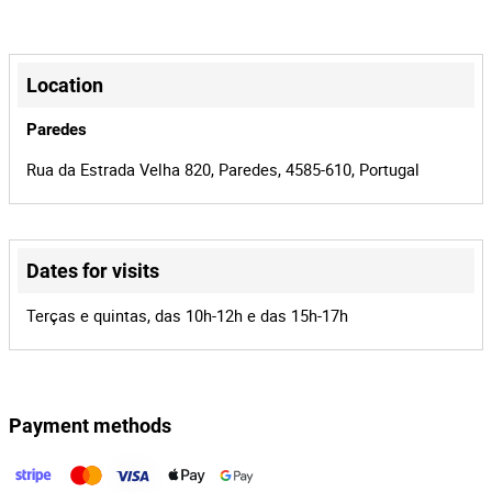
B315
Model
Ano: 2011
Nº série: CE359157
+
122
Lot Number
NOTA: "O proponente é o único responsável por verificar o
−
Location
estado do bem antes de licitar. A venda é efetuada no estado em
162068
Reference
que o bem se encontra, sem direito legal anulação, por falta de
Paredes
1515/12
Process
verificação."
Rua da Estrada Velha 820, Paredes, 4585-610, Portugal
38101
Auction Id
162068
Lot Id
Dates for visits
Leaflet
|
©
OpenStreetMap
contributors
Terças e quintas, das 10h-12h e das 15h-17h
Payment methods