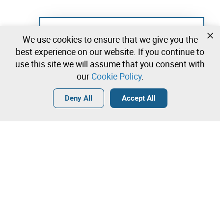
Not registered yet?
We use cookies to ensure that we give you the
Create a free account and start bidding
best experience on our website. If you continue to
immediately
use this site we will assume that you consent with
our
Cookie Policy
.
Login
Create a free account
•
•
•
Deny All
Accept All
Explore more
Quick Bid
Contact our team!
2.250,00 €
2.350,00 €
Leilosoc Worldwide®
2.450,00 €