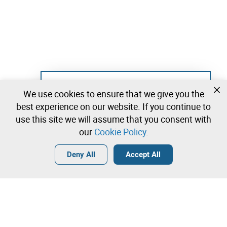
Not registered yet?
We use cookies to ensure that we give you the
Create a free account and start bidding
best experience on our website. If you continue to
immediately
use this site we will assume that you consent with
our
Cookie Policy
.
Login
Create a free account
•
•
•
Deny All
Accept All
Explore more
Quick Bid
Contact our team!
1.010.100,00 €
1.020.100,00 €