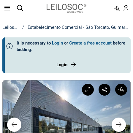
Leilosoc
/
Estabelecimento Comercial · São Torcato, Guimarães
It is necessary to
Login
or
Create a free account
before
bidding
.
Login