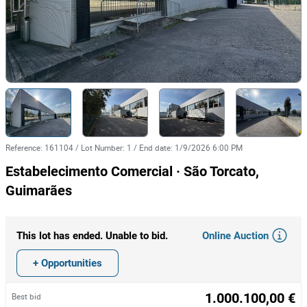
Reference
:
161104
/
Lot Number
:
1
/
End date
:
1/9/2026 6:00 PM
Estabelecimento Comercial · São Torcato,
Guimarães
Online Auction
This lot has ended. Unable to bid.
+ Opportunities
1.000.100,00 €
Best bid