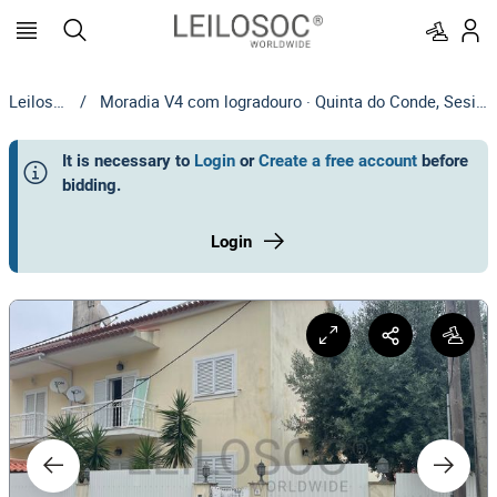
Leilosoc
/
Moradia V4 com logradouro · Quinta do Conde, Sesimbra
It is necessary to
Login
or
Create a free account
before
bidding
.
Login