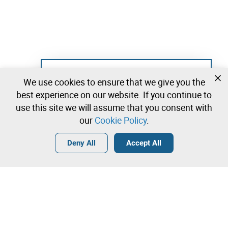
Not registered yet?
We use cookies to ensure that we give you the
Create a free account and start bidding
best experience on our website. If you continue to
immediately
use this site we will assume that you consent with
our
Cookie Policy
.
Login
Create a free account
•
•
•
Deny All
Accept All
Explore more
Quick Bid
Contact our team!
240.000,00 €
245.000,00 €