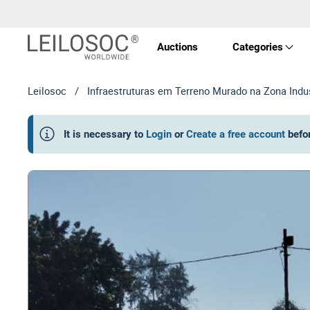
Auctions
Categories
Leilosoc
/
Infraestruturas em Terreno Murado na Zona Indus
Real 
It is necessary to
Login
or
Create a free account
befo
Vehic
Equi
Mach
Art a