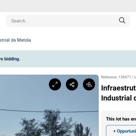
trial da Matola
Estate
re bidding
.
les
Reference
:
158471
/
pment
Infraestr
Industrial
ines
nd Collectibles
This lot has en
+ Opportuni