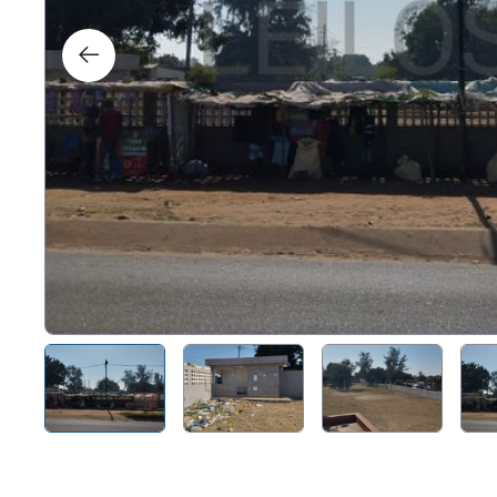
Right
Techn
Furni
Nauti
Other