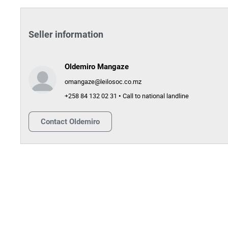
Seller information
Oldemiro Mangaze
omangaze@leilosoc.co.mz
+258 84 132 02 31 • Call to national landline
Contact
Oldemiro