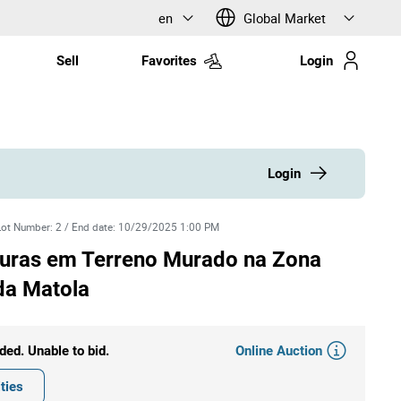
en
Global Market
Sell
Favorites
Login
Login
Lot Number
:
2
/
End date
:
10/29/2025 1:00 PM
uturas em Terreno Murado na Zona
 da Matola
Online Auction
ded. Unable to bid.
ties