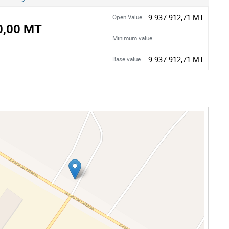
9.937.912,71 MT
Open Value
0,00 MT
---
Minimum value
9.937.912,71 MT
Base value