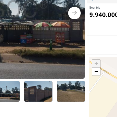
s
Best bid
9.940.00
ology
ture and Decoration
cal
+
s
−