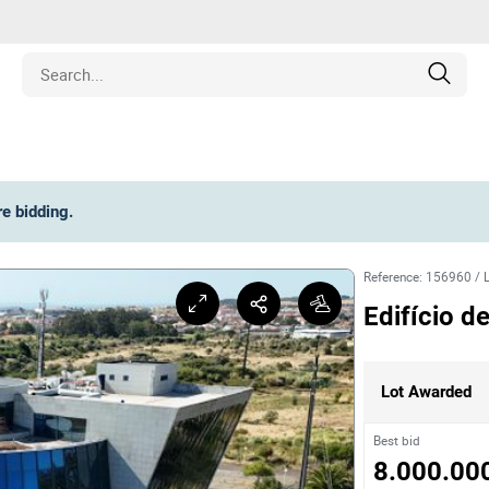
Estate
re bidding
.
les
Reference
:
156960
/
pment
Edifício de
ines
Lot Awarded
nd Collectibles
Best bid
8.000.00