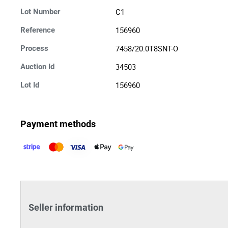
C1
Lot Number
156960
Reference
7458/20.0T8SNT-O
Process
34503
Auction Id
156960
Lot Id
Payment methods
Seller information