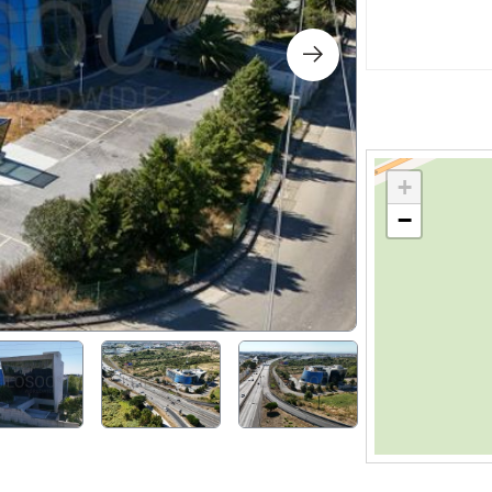
s
ology
ture and Decoration
+
−
cal
s