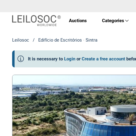
Auctions
Categories
Leilosoc
/
Edifício de Escritórios · Sintra
Real 
It is necessary to
Login
or
Create a free account
befo
Vehic
Equi
Mach
Art a