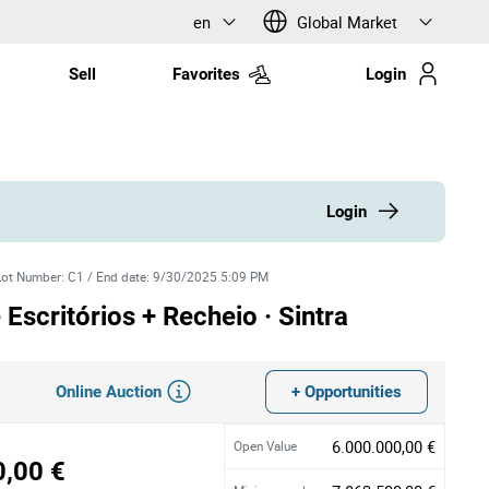
en
Global Market
Sell
Favorites
Login
Login
Lot Number
:
C1
/
End date
:
9/30/2025 5:09 PM
 Escritórios + Recheio · Sintra
Online Auction
+ Opportunities
6.000.000,00 €
Open Value
0,00 €