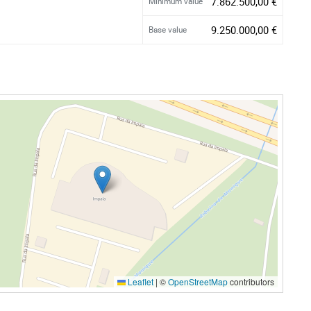
7.862.500,00 €
Minimum value
9.250.000,00 €
Base value
Leaflet
|
©
OpenStreetMap
contributors