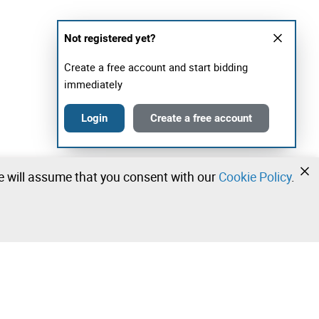
Not registered yet?
Create a free account and start bidding
immediately
Login
Create a free account
we will assume that you consent with our
Cookie Policy
.
•
•
•
Contact our team!