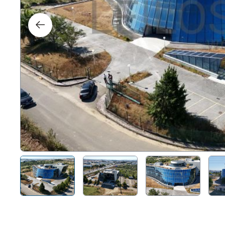
Right
Techn
Furni
Nauti
Other