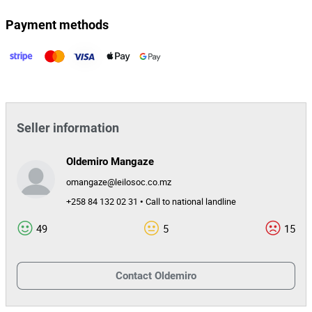
Payment methods
Seller information
Oldemiro Mangaze
omangaze@leilosoc.co.mz
+258 84 132 02 31 • Call to national landline
49
5
15
Contact
Oldemiro