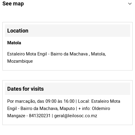
154402
Reference
See map
Consulte o catálogo para mais informações e a listagem
completa.
MZ-903
Process
+
34295
Auction Id
−
Location
154402
Lot Id
Matola
Estaleiro Mota Engil - Bairro da Machava , Matola,
Mozambique
Dates for visits
Leaflet
|
©
OpenStreetMap
contributors
Por marcação, das 09:00 às 16:00 | Local: Estaleiro Mota
Engil - Bairro da Machava, Maputo | + info: Oldemiro
Mangaze - 841320231 |
geral@leilosoc.co.mz