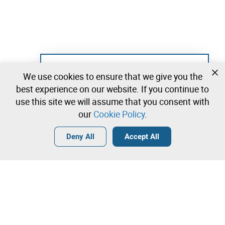
Not registered yet?
We use cookies to ensure that we give you the
Create a free account and start bidding
best experience on our website. If you continue to
immediately
use this site we will assume that you consent with
our
Cookie Policy
.
Login
Create a free account
•
•
•
Deny All
Accept All
Explore more
Contact our team!