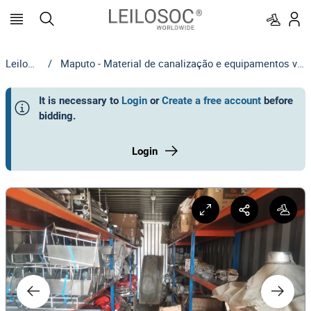
Leilosoc
/
Maputo - Material de canalização e equipamentos variados 1
It is necessary to
Login
or
Create a free account
before
bidding
.
Login