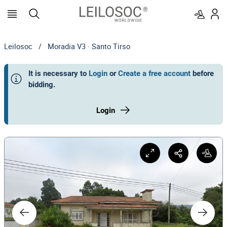
Leilosoc
/
Moradia V3 · Santo Tirso
It is necessary to
Login
or
Create a free account
before
bidding
.
Login