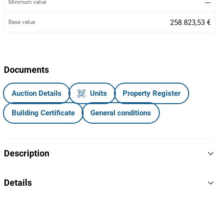
---
Minimum value
258.823,53 €
Base value
Documents
Auction Details
Units
Property Register
Building Certificate
General conditions
Description
Moradia V3 (2 Pisos) e logradouro, localizada em Carreira,
Details
Santo Tirso
Yes
Close
Características do Imóvel
Services