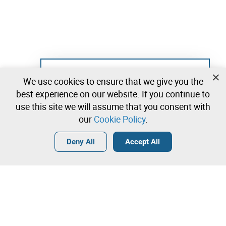
Not registered yet?
We use cookies to ensure that we give you the
Create a free account and start bidding
best experience on our website. If you continue to
immediately
use this site we will assume that you consent with
our
Cookie Policy
.
Login
Create a free account
•
•
•
Deny All
Accept All
Explore more
Quick Bid
Contact our team!
290.000,00 €
300.000,00 €