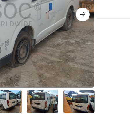
s
ology
ture and Decoration
cal
s