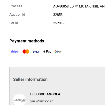
AO/80858.LD /// MOTA-ENGIL A
Process
32858
Auction Id
152019
Lot Id
Payment methods
Seller information
LEILOSOC ANGOLA
geral@leilosoc.ao