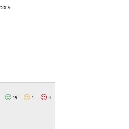
NGOLA
19
1
0