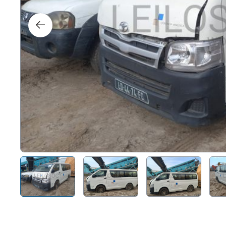
Right
Techn
Furni
Nauti
Other