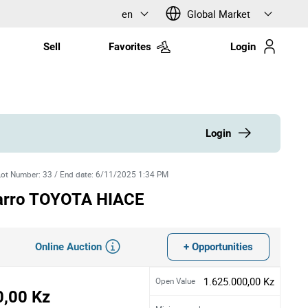
en
Global Market
Sell
Favorites
Login
Login
Lot Number
:
33
/
End date
:
6/11/2025 1:34 PM
arro TOYOTA HIACE
Online Auction
+ Opportunities
1.625.000,00 Kz
Open Value
0,00 Kz