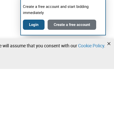
Create a free account and start bidding
immediately
Login
Create a free account
we will assume that you consent with our
Cookie Policy
.
•
•
•
Contact our team!
Leilosoc Worldwide®