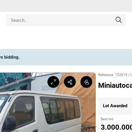
Estate
re bidding
.
les
Reference
:
152019
/
pment
Miniautoc
ines
Lot Awarded
nd Collectibles
Best bid
3.000.00