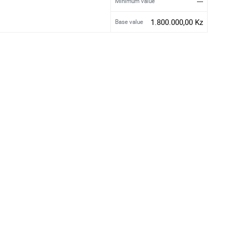
---
Minimum value
1.800.000,00 Kz
Base value