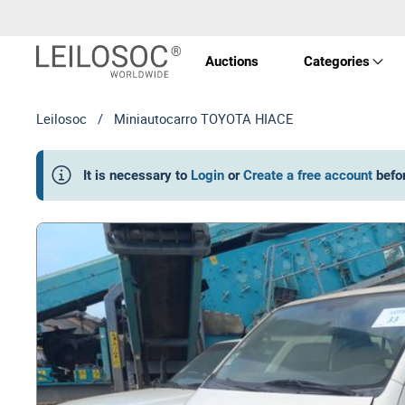
Auctions
Categories
Leilosoc
/
Miniautocarro TOYOTA HIACE
Real 
It is necessary to
Login
or
Create a free account
befo
Vehic
Equi
Mach
Art a