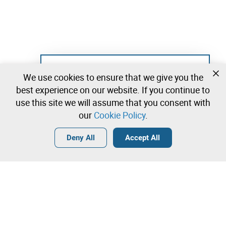
Not registered yet?
We use cookies to ensure that we give you the
Create a free account and start bidding
best experience on our website. If you continue to
immediately
use this site we will assume that you consent with
our
Cookie Policy
.
Login
Create a free account
•
•
•
Deny All
Accept All
Explore more
Quick Bid
Contact our team!
2.880.000,00 €
2.890.000,00 €