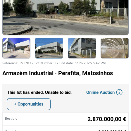
Reference
:
151783
/
Lot Number
:
1
/
End date
:
5/15/2025 5:42 PM
Armazém Industrial · Perafita, Matosinhos
Online Auction
This lot has ended. Unable to bid.
+ Opportunities
2.870.000,00 €
Best bid