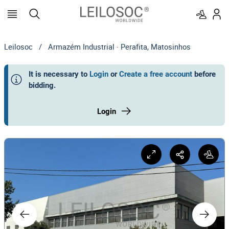
Leilosoc
/
Armazém Industrial · Perafita, Matosinhos
It is necessary to
Login
or
Create a free account
before
bidding
.
Login