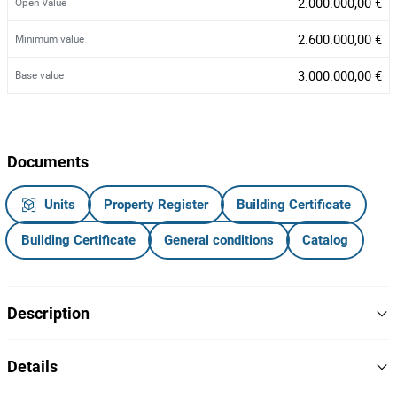
2.000.000,00 €
Open Value
2.600.000,00 €
Minimum value
3.000.000,00 €
Base value
Documents
Units
Property Register
Building Certificate
Building Certificate
General conditions
Catalog
Description
PARCERIA COM A7'S LDA.
Details
Armazém Industrial · Perafita, Matosinhos