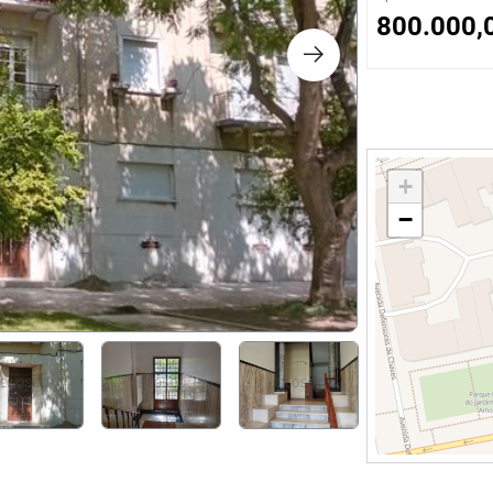
s
800.000,
ology
ture and Decoration
+
−
cal
s