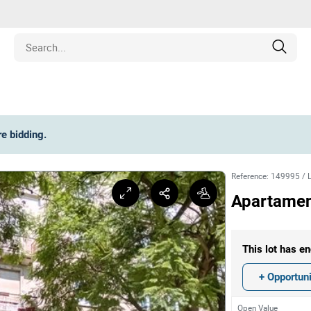
Estate
re bidding
.
les
Reference
:
149995
/
pment
Apartamen
ines
This lot has en
nd Collectibles
+ Opportuni
Open Value