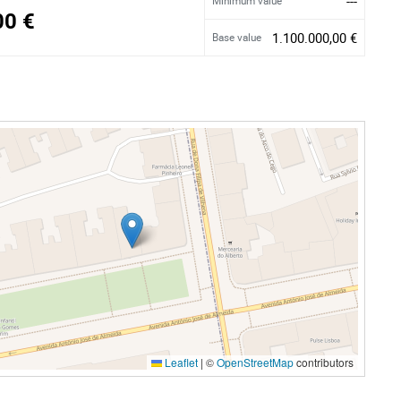
---
Minimum value
00 €
1.100.000,00 €
Base value
Leaflet
|
©
OpenStreetMap
contributors