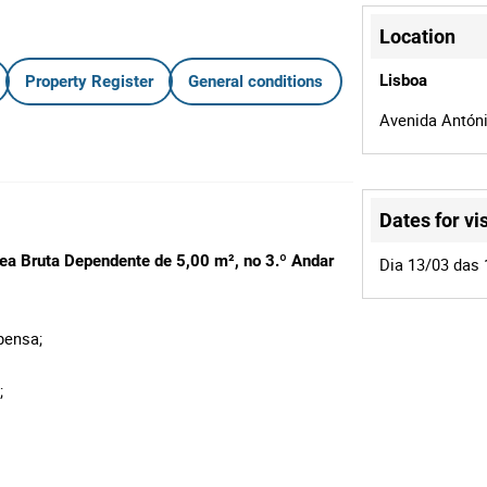
Location
Lisboa
Property Register
General conditions
Avenida Antóni
Dates for vis
rea Bruta Dependente de 5,00 m², no 3.º Andar
Dia 13/03 das 
pensa;
;