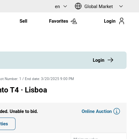
en
Global Market
Sell
Favorites
Login
Login
Lot Number
:
1
/
End date
:
3/20/2025 9:00 PM
to T4 · Lisboa
Online Auction
ded. Unable to bid.
ties