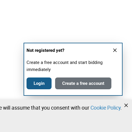
Not registered yet?
Create a free account and start bidding
immediately
Login
Create a free account
we will assume that you consent with our
Cookie Policy
.
•
•
•