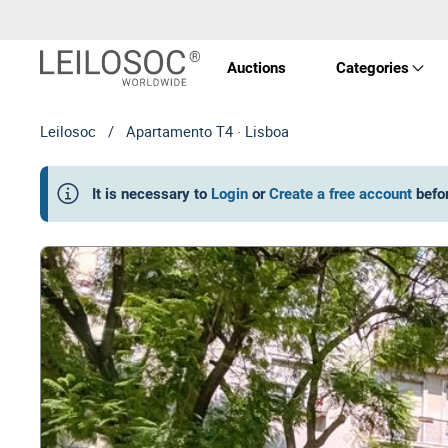
Auctions
Categories
Leilosoc
/
Apartamento T4 · Lisboa
Real 
It is necessary to
Login
or
Create a free account
befo
Vehic
Equi
Mach
Art a