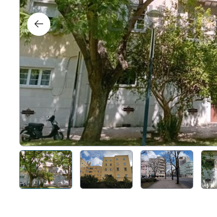
Right
Techn
Furni
Nauti
Other