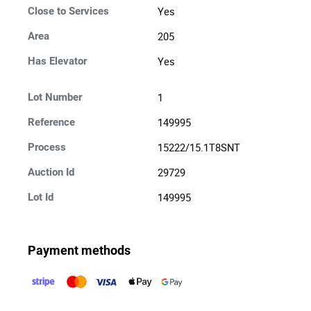
Yes
Close to Services
205
Area
Yes
Has Elevator
1
Lot Number
149995
Reference
15222/15.1T8SNT
Process
29729
Auction Id
149995
Lot Id
Payment methods