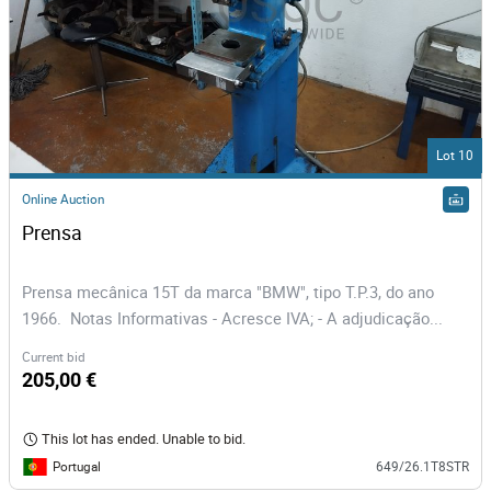
Lot 10
Online Auction
Prensa
Prensa mecânica 15T da marca "BMW", tipo T.P.3, do ano
1966. Notas Informativas - Acresce IVA; - A adjudicação...
Current bid
205,00 €
This lot has ended. Unable to bid.
Portugal
649/26.1T8STR