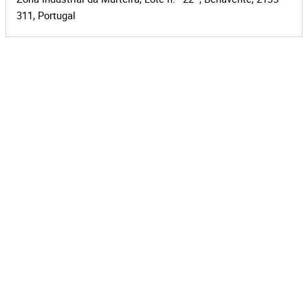
311, Portugal
Leaflet
|
©
OpenStreetMap
contributors