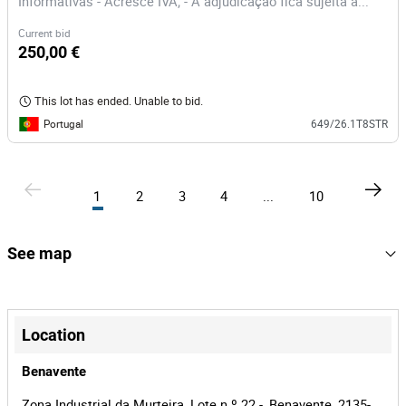
Informativas - Acresce IVA; - A adjudicação fica sujeita à...
Current bid
250,00 €
This lot has ended. Unable to bid.
Portugal
649/26.1T8STR
1
2
3
4
...
10
See map
+
−
Location
Benavente
Zona Industrial da Murteira, Lote n.º 22 -, Benavente, 2135-