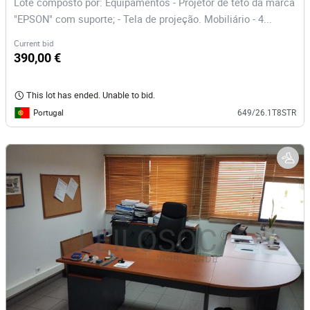
Lote composto por: Equipamentos - Projetor de teto da marca
"EPSON" com suporte; - Tela de projeção. Mobiliário - 4...
Current bid
390,00 €
This lot has ended. Unable to bid.
Portugal
649/26.1T8STR