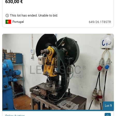
630,00 €
This lot has ended. Unable to bid.
Portugal
649/26.1T8STR
Lot 9
Online Auction