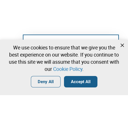
Not registered yet?
We use cookies to ensure that we give you the
Create a free account and start bidding
best experience on our website. If you continue to
immediately
use this site we will assume that you consent with
our
Cookie Policy
.
Login
Create a free account
•
•
•
Deny All
Accept All
Contact our team!