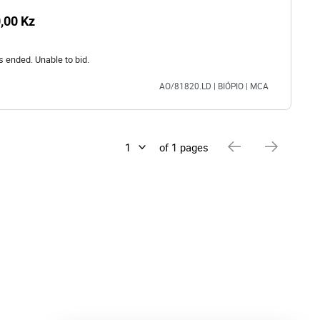
,00 Kz
s ended. Unable to bid.
AO/81820.LD | BIÓPIO | MCA
of 1 pages