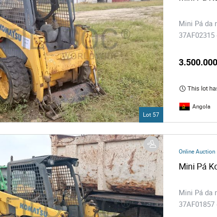
Mini Pá da
37AF02315 d
3.500.000
This lot ha
Angola
Lot 57
Online Auction
Mini Pá 
Mini Pá da
37AF01857 d