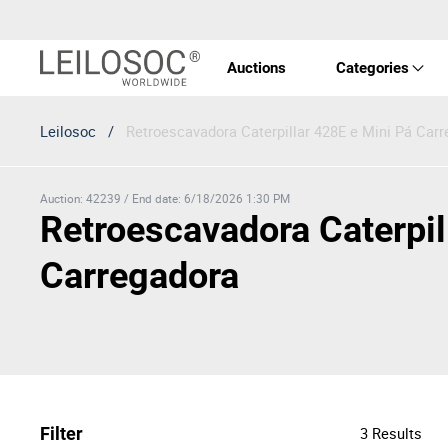
Auctions
Categories
Leilosoc
/
Retroescavadora Caterpillar 428E e Mini Pá Car
Real 
Vehic
Auction
:
42239
/
End date
:
6/18/2026 1:30 PM
Retroescavadora Caterpil
Equi
Carregadora
Mach
Art a
Filter
3
Results