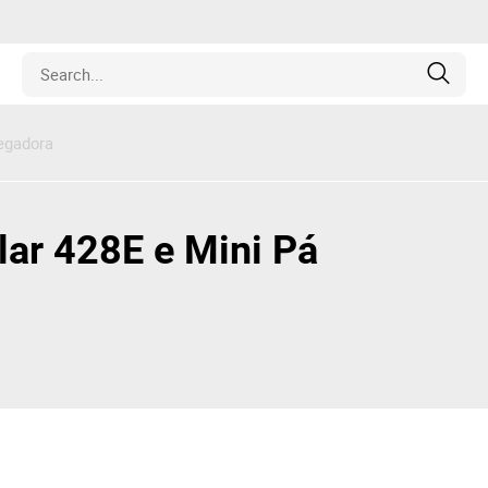
regadora
Estate
les
lar 428E e Mini Pá
pment
ines
nd Collectibles