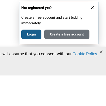
Not registered yet?
Create a free account and start bidding
immediately
Login
Create a free account
we will assume that you consent with our
Cookie Policy
.
•
•
•
Contact our team!
Leilosoc Worldwide®