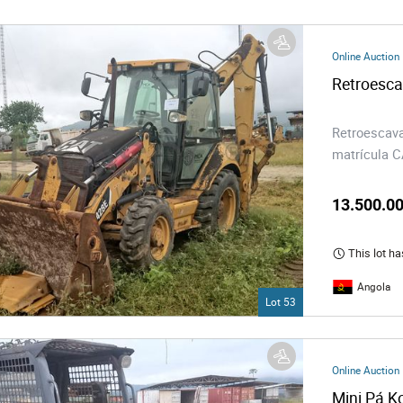
s
Online Auction
ology
Retroesca
ture and Decoration
Retroescava
matrícula 
cal
13.500.00
s
This lot ha
Angola
Lot 53
Online Auction
Mini Pá 