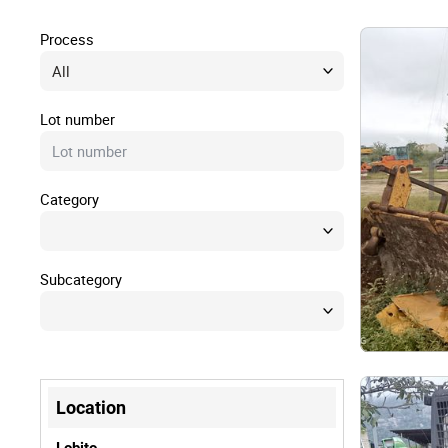
Right
Process
Techn
Lot number
Furni
Category
Nauti
Other
Subcategory
Location