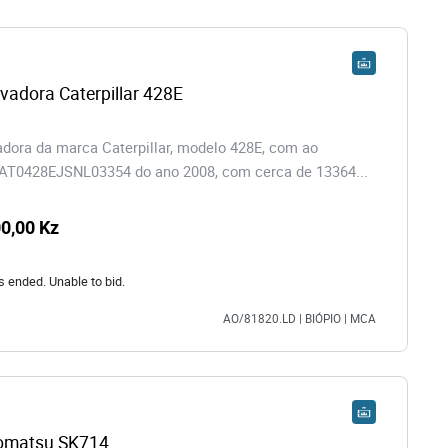
vadora Caterpillar 428E
dora da marca Caterpillar, modelo 428E, com ao
CAT0428EJSNL03354 do ano 2008, com cerca de 13364...
0,00 Kz
s ended. Unable to bid.
AO/81820.LD | BIÓPIO | MCA
Komatsu SK714