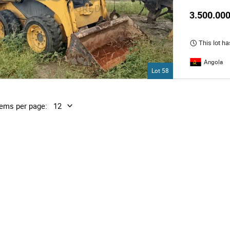
3.500.000
This lot ha
Angola
Lot 58
tems per page: