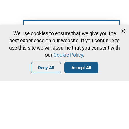
Not registered yet?
We use cookies to ensure that we give you the
Create a free account and start bidding
best experience on our website. If you continue to
immediately
use this site we will assume that you consent with
our
Cookie Policy
.
Login
Create a free account
•
•
•
Deny All
Accept All
Contact our team!
Leilosoc Worldwide®