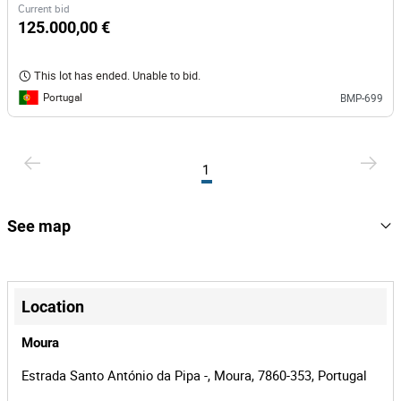
Current bid
125.000,00 €
This lot has ended. Unable to bid.
Portugal
BMP-699
1
See map
+
−
Location
Moura
Estrada Santo António da Pipa -, Moura, 7860-353, Portugal