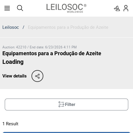
Leilosoc
/
Equipamentos para a Produção de Azeite
Auction
:
42210
/
End date
:
6/23/2026 4:11 PM
Equipamentos para a Produção de Azeite
Loading
View details
Filter
1
Result