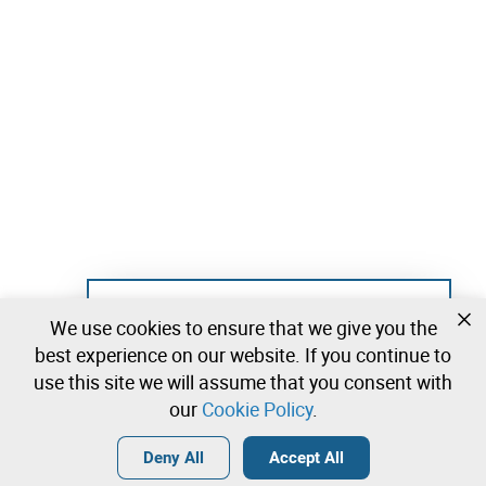
Not registered yet?
We use cookies to ensure that we give you the
Create a free account and start bidding
best experience on our website. If you continue to
immediately
use this site we will assume that you consent with
our
Cookie Policy
.
Login
Create a free account
•
•
•
Deny All
Accept All