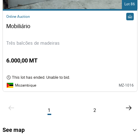
Lot 86
Online Auction
Mobiliário
Três balcões de madeiras
6.000,00 MT
This lot has ended. Unable to bid.
Mozambique
MZ-1016
1
2
See map