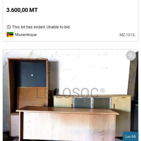
3.600,00 MT
This lot has ended. Unable to bid.
Mozambique
MZ-1016
Lot 66