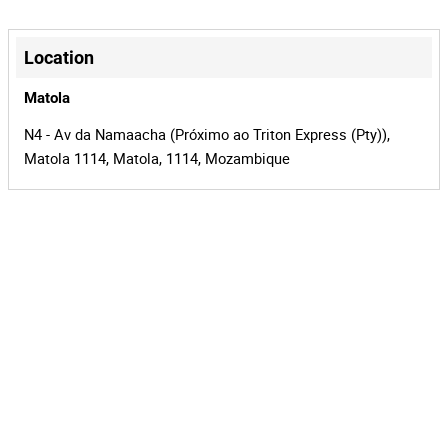
+
−
Location
Matola
N4 - Av da Namaacha (Próximo ao Triton Express (Pty)),
Matola 1114, Matola, 1114, Mozambique
Leaflet
|
©
OpenStreetMap
contributors