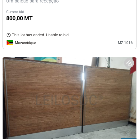
Um balcão para recepção
Current bid
800,00 MT
This lot has ended. Unable to bid.
Mozambique
MZ-1016