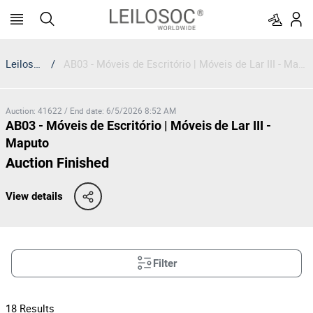
Leilosoc
/
AB03 - Móveis de Escritório | Móveis de Lar III - Maputo
Auction
:
41622
/
End date
:
6/5/2026 8:52 AM
AB03 - Móveis de Escritório | Móveis de Lar III -
Maputo
Auction Finished
View details
Filter
18
Results