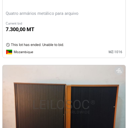
Quatro armários metálico para arquivo
Current bid
7.300,00 MT
This lot has ended. Unable to bid.
Mozambique
MZ-1016