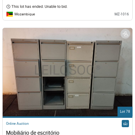
This lot has ended. Unable to bid.
Mozambique
MZ-1016
Lot 78
Online Auction
Mobiliário de escritório 