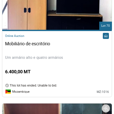
Lot 70
Online Auction
Mobiliário de escritório
Um armário alto e quatro armários
6.400,00 MT
This lot has ended. Unable to bid.
Mozambique
MZ-1016