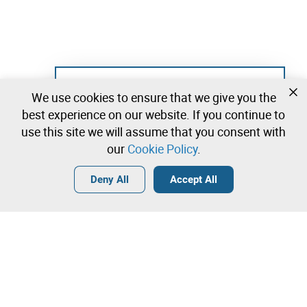
Not registered yet?
We use cookies to ensure that we give you the
Create a free account and start bidding
best experience on our website. If you continue to
immediately
use this site we will assume that you consent with
our
Cookie Policy
.
Login
Create a free account
•
•
•
Deny All
Accept All
Contact our team!